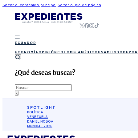
Saltar al contenido principal
Saltar al pie de página
agosto 7, 2026
|
Actualizado
01:20:34
ECT
ECUADOR
ECONOMÍA
OPINIÓN
COLOMBIA
MÉXICO
USA
MUNDO
DEPOR
¿Qué deseas buscar?
Buscar
×
SPOTLIGHT
POLÍTICA
VENEZUELA
DANIEL NOBOA
MUNDIAL 2026