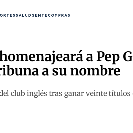
ORTES
SALUD
GENTE
COMPRAS
 homenajeará a Pep G
tribuna a su nombre
del club inglés tras ganar veinte título