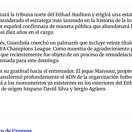
rará la tribuna norte del Etihad Stadium y erigirá una esta
onsiderado el estratega más laureado en la historia de la i
dor español confirmara de manera pública que abandonará la
si diez años en el cargo.
lés, Guardiola cosechó un palmarés que incluye veinte título
EFA Champions League. Como muestra de agradecimiento por
ra que recientemente fue objeto de un proceso de remodela
gramada para este domingo.
u gratitud hacia el entrenador. El jeque Mansour, propietar
transformó profundamente el ADN de la organización futbol
á a los monumentos ya existentes en los exteriores del Eti
 de origen hispano David Silva y Sergio Agüero.
ico de Uruguay