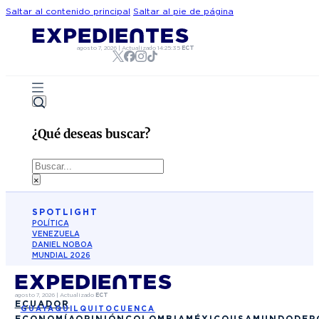
Saltar al contenido principal
Saltar al pie de página
agosto 7, 2026
|
Actualizado
14:25:35
ECT
¿Qué deseas buscar?
Buscar
×
SPOTLIGHT
POLÍTICA
VENEZUELA
DANIEL NOBOA
MUNDIAL 2026
agosto 7, 2026
|
Actualizado
ECT
ECUADOR
GUAYAQUIL
QUITO
CUENCA
ECONOMÍA
OPINIÓN
COLOMBIA
MÉXICO
USA
MUNDO
DEP