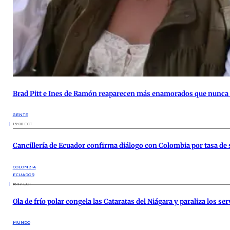
Brad Pitt e Ines de Ramón reaparecen más enamorados que nunca 
GENTE
15:08 ECT
Cancillería de Ecuador confirma diálogo con Colombia por tasa de
COLOMBIA
ECUADOR
16:17 ECT
Ola de frío polar congela las Cataratas del Niágara y paraliza los s
MUNDO