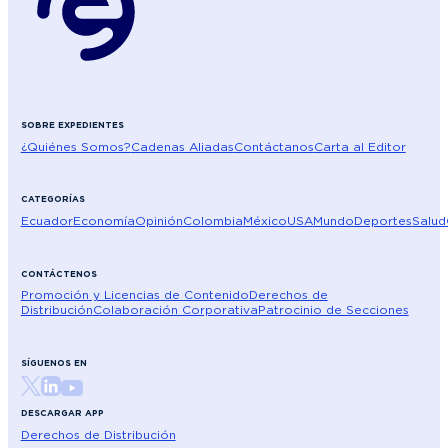
SOBRE EXPEDIENTES
¿Quiénes Somos?
Cadenas Aliadas
Contáctanos
Carta al Editor
CATEGORÍAS
Ecuador
Economía
Opinión
Colombia
México
USA
Mundo
Deportes
Salud
CONTÁCTENOS
Promoción y Licencias de Contenido
Derechos de
Distribución
Colaboración Corporativa
Patrocinio de Secciones
SÍGUENOS EN
DESCARGAR APP
Derechos de Distribución