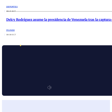
DEPORTES
08:41 ECT
Delcy Rodríguez asume la presidencia de Venezuela tras la captura
MUNDO
08:08 ECT