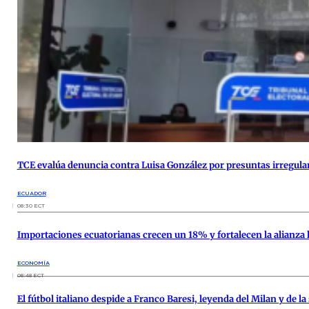
TCE evalúa denuncia contra Luisa González por presuntas irregul
ECUADOR
08:30 ECT
Importaciones ecuatorianas crecen un 18% y fortalecen la alianza 
ECONOMÍA
08:48 ECT
El fútbol italiano despide a Franco Baresi, leyenda del Milan y de la