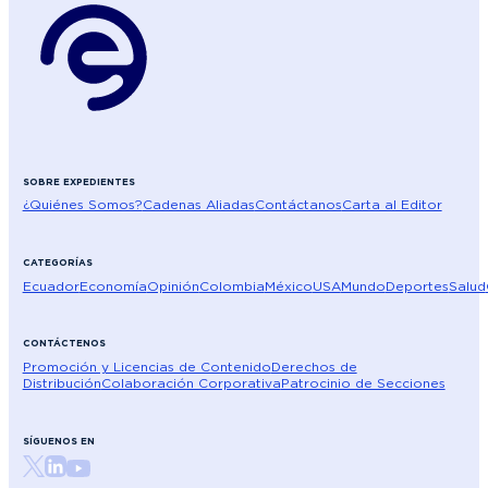
SOBRE EXPEDIENTES
¿Quiénes Somos?
Cadenas Aliadas
Contáctanos
Carta al Editor
CATEGORÍAS
Ecuador
Economía
Opinión
Colombia
México
USA
Mundo
Deportes
Salud
CONTÁCTENOS
Promoción y Licencias de Contenido
Derechos de
Distribución
Colaboración Corporativa
Patrocinio de Secciones
SÍGUENOS EN