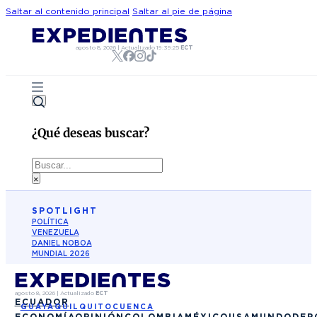
Saltar al contenido principal
Saltar al pie de página
agosto 8, 2026
|
Actualizado
19:39:25
ECT
¿Qué deseas buscar?
Buscar
×
SPOTLIGHT
POLÍTICA
VENEZUELA
DANIEL NOBOA
MUNDIAL 2026
agosto 8, 2026
|
Actualizado
ECT
ECUADOR
GUAYAQUIL
QUITO
CUENCA
ECONOMÍA
OPINIÓN
COLOMBIA
MÉXICO
USA
MUNDO
DEP