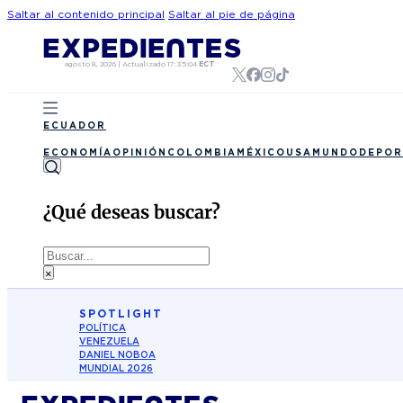
Saltar al contenido principal
Saltar al pie de página
agosto 8, 2026
|
Actualizado
17:35:04
ECT
ECUADOR
ECONOMÍA
OPINIÓN
COLOMBIA
MÉXICO
USA
MUNDO
DEPOR
¿Qué deseas buscar?
Buscar
×
SPOTLIGHT
POLÍTICA
VENEZUELA
DANIEL NOBOA
MUNDIAL 2026