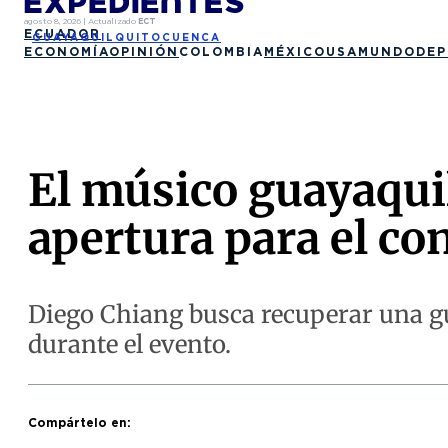
agosto 8, 2026
|
Actualizado
ECT
ECUADOR
GUAYAQUIL
QUITO
CUENCA
ECONOMÍA
OPINIÓN
COLOMBIA
MÉXICO
USA
MUNDO
DEP
El músico guayaquil
apertura para el co
Diego Chiang busca recuperar una gui
durante el evento.
Compártelo en: