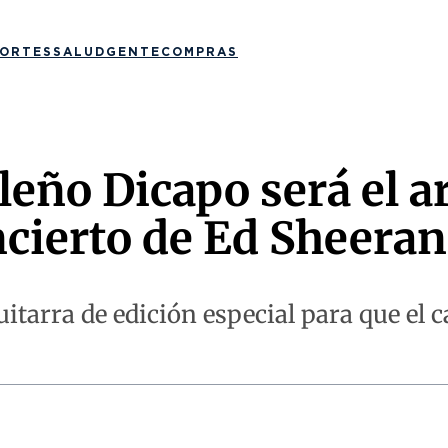
ORTES
SALUD
GENTE
COMPRAS
eño Dicapo será el ar
ncierto de Ed Sheeran
tarra de edición especial para que el c