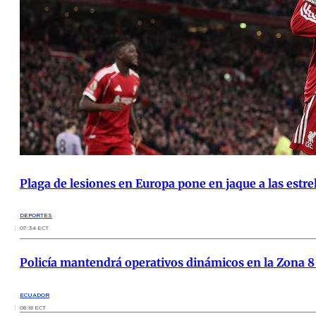
Plaga de lesiones en Europa pone en jaque a las estre
DEPORTES
07:34 ECT
Policía mantendrá operativos dinámicos en la Zona 8 t
ECUADOR
08:18 ECT