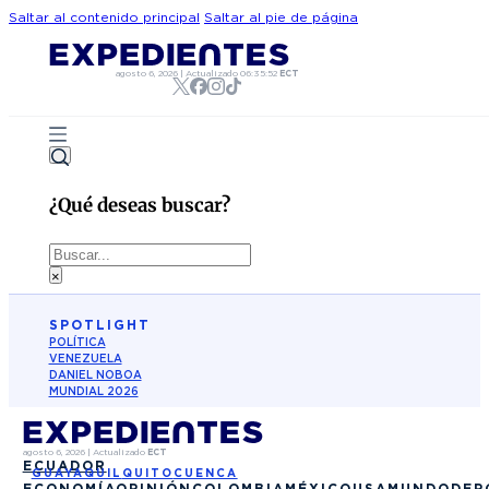
Saltar al contenido principal
Saltar al pie de página
agosto 6, 2026
|
Actualizado
06:35:52
ECT
¿Qué deseas buscar?
Buscar
×
SPOTLIGHT
POLÍTICA
VENEZUELA
DANIEL NOBOA
MUNDIAL 2026
agosto 6, 2026
|
Actualizado
ECT
ECUADOR
GUAYAQUIL
QUITO
CUENCA
ECONOMÍA
OPINIÓN
COLOMBIA
MÉXICO
USA
MUNDO
DEP