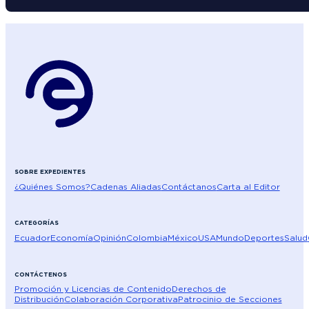
SOBRE EXPEDIENTES
¿Quiénes Somos?
Cadenas Aliadas
Contáctanos
Carta al Editor
CATEGORÍAS
Ecuador
Economía
Opinión
Colombia
México
USA
Mundo
Deportes
Salud
CONTÁCTENOS
Promoción y Licencias de Contenido
Derechos de
Distribución
Colaboración Corporativa
Patrocinio de Secciones