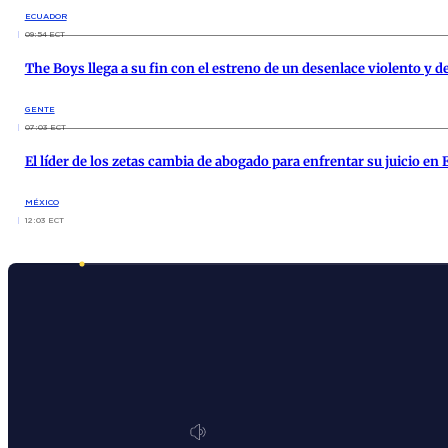
ECUADOR
09:54 ECT
The Boys llega a su fin con el estreno de un desenlace violento y d
GENTE
07:03 ECT
El líder de los zetas cambia de abogado para enfrentar su juicio en
MÉXICO
12:03 ECT