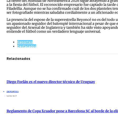
La fiebre del Mundial de Norteamérica 2026 sigue atrayendo a grand
a la fiesta del fútbol. El reconocido empresario fue captado la tard
Filadelfia. Aunque no se ha confirmado cuál de los dos planteles tení
ser fotografiado mientras saludaba cordialmente a un aficionado e
La presencia del esposo de la superestrella Beyoncé no es del todo 
un apasionado seguidor del balompié internacional a pesar de que e
seguidor del Arsenal de Inglaterra y también ha sido visto apoyan
entiende el fútbol como un verdadero lenguaje universal.
Deportes
Destacados
Relacionados
Diego Forlán es el nuevo director técnico de Uruguay
DEPORTES
14:32 ECT
Reglamento de Copa Ecuador pone a Barcelona SC al borde de la el