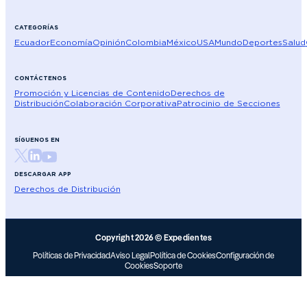
CATEGORÍAS
Ecuador
Economía
Opinión
Colombia
México
USA
Mundo
Deportes
Salud
CONTÁCTENOS
Promoción y Licencias de Contenido
Derechos de
Distribución
Colaboración Corporativa
Patrocinio de Secciones
SÍGUENOS EN
DESCARGAR APP
Derechos de Distribución
Copyright 2026 © Expedientes
Políticas de Privacidad
Aviso Legal
Política de Cookies
Configuración de
Cookies
Soporte