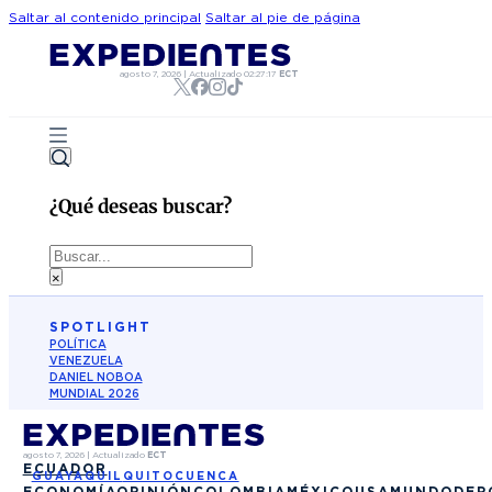
Saltar al contenido principal
Saltar al pie de página
agosto 7, 2026
|
Actualizado
02:27:17
ECT
¿Qué deseas buscar?
Buscar
×
SPOTLIGHT
POLÍTICA
VENEZUELA
DANIEL NOBOA
MUNDIAL 2026
agosto 7, 2026
|
Actualizado
ECT
ECUADOR
GUAYAQUIL
QUITO
CUENCA
ECONOMÍA
OPINIÓN
COLOMBIA
MÉXICO
USA
MUNDO
DEP