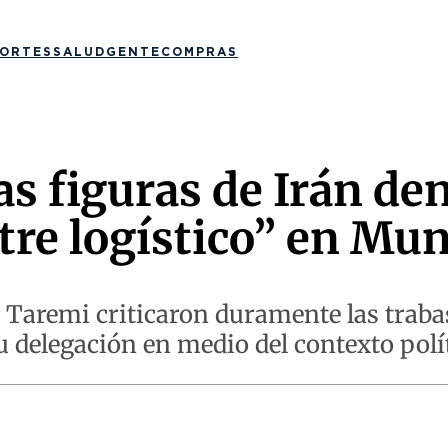
ORTES
SALUD
GENTE
COMPRAS
las figuras de Irán d
tre logístico” en Mun
 Taremi criticaron duramente las trabas
u delegación en medio del contexto polí