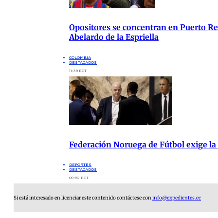
Opositores se concentran en Puerto Res
Abelardo de la Espriella
COLOMBIA
DESTACADOS
11:39 ECT
Federación Noruega de Fútbol exige la
DEPORTES
DESTACADOS
09:52 ECT
Si está interesado en licenciar este contenido contáctese con
info@expedientes.ec