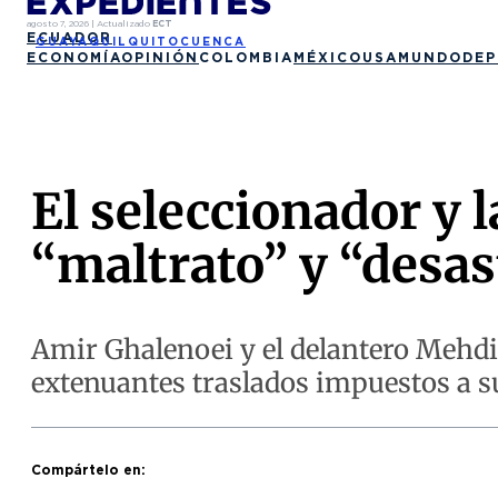
agosto 7, 2026
|
Actualizado
ECT
ECUADOR
GUAYAQUIL
QUITO
CUENCA
ECONOMÍA
OPINIÓN
COLOMBIA
MÉXICO
USA
MUNDO
DEP
El seleccionador y 
“maltrato” y “desas
Amir Ghalenoei y el delantero Mehdi
extenuantes traslados impuestos a s
Compártelo en: