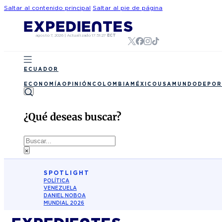
Saltar al contenido principal
Saltar al pie de página
agosto 7, 2026
|
Actualizado
17:51:27
ECT
ECUADOR
ECONOMÍA
OPINIÓN
COLOMBIA
MÉXICO
USA
MUNDO
DEPOR
¿Qué deseas buscar?
Buscar
×
SPOTLIGHT
POLÍTICA
VENEZUELA
DANIEL NOBOA
MUNDIAL 2026