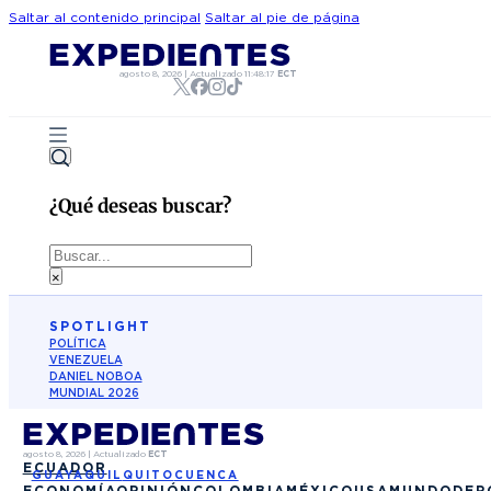
Saltar al contenido principal
Saltar al pie de página
agosto 8, 2026
|
Actualizado
11:48:17
ECT
¿Qué deseas buscar?
Buscar
×
SPOTLIGHT
POLÍTICA
VENEZUELA
DANIEL NOBOA
MUNDIAL 2026
agosto 8, 2026
|
Actualizado
ECT
ECUADOR
GUAYAQUIL
QUITO
CUENCA
ECONOMÍA
OPINIÓN
COLOMBIA
MÉXICO
USA
MUNDO
DEP