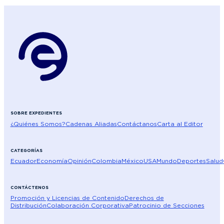
SOBRE EXPEDIENTES
¿Quiénes Somos?
Cadenas Aliadas
Contáctanos
Carta al Editor
CATEGORÍAS
Ecuador
Economía
Opinión
Colombia
México
USA
Mundo
Deportes
Salud
CONTÁCTENOS
Promoción y Licencias de Contenido
Derechos de
Distribución
Colaboración Corporativa
Patrocinio de Secciones