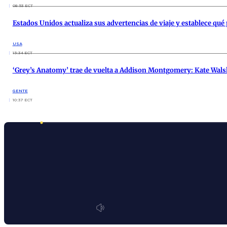
08:53 ECT
Estados Unidos actualiza sus advertencias de viaje y establece qu
USA
15:34 ECT
‘Grey’s Anatomy’ trae de vuelta a Addison Montgomery: Kate Wals
GENTE
10:37 ECT