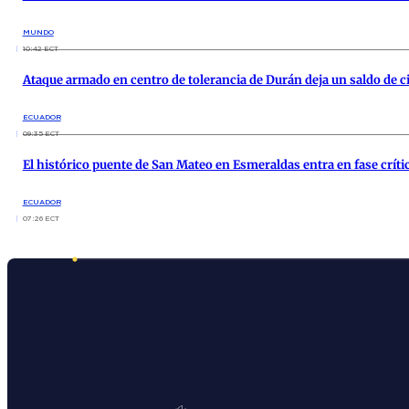
MUNDO
10:42 ECT
Ataque armado en centro de tolerancia de Durán deja un saldo de c
ECUADOR
09:35 ECT
El histórico puente de San Mateo en Esmeraldas entra en fase crític
ECUADOR
07:26 ECT