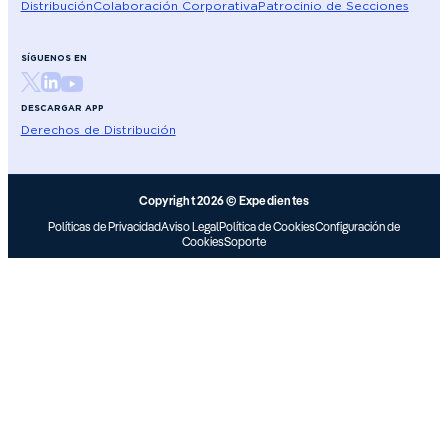
Distribución
Colaboración Corporativa
Patrocinio de Secciones
SÍGUENOS EN
DESCARGAR APP
Derechos de Distribución
Copyright 2026 © Expedientes
Políticas de Privacidad
Aviso Legal
Política de Cookies
Configuración de
Cookies
Soporte