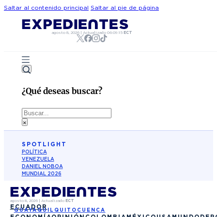
Saltar al contenido principal
Saltar al pie de página
agosto 8, 2026
|
Actualizado
06:09:15
ECT
¿Qué deseas buscar?
Buscar
×
SPOTLIGHT
POLÍTICA
VENEZUELA
DANIEL NOBOA
MUNDIAL 2026
agosto 8, 2026
|
Actualizado
ECT
ECUADOR
GUAYAQUIL
QUITO
CUENCA
ECONOMÍA
OPINIÓN
COLOMBIA
MÉXICO
USA
MUNDO
DEP