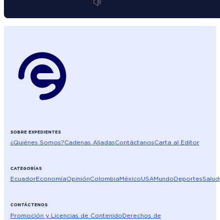
SOBRE EXPEDIENTES
¿Quiénes Somos?
Cadenas Aliadas
Contáctanos
Carta al Editor
CATEGORÍAS
Ecuador
Economía
Opinión
Colombia
México
USA
Mundo
Deportes
Salud
CONTÁCTENOS
Promoción y Licencias de Contenido
Derechos de