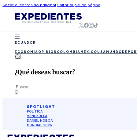
Saltar al contenido principal
Saltar al pie de página
agosto 6, 2026
|
Actualizado
15:12:31
ECT
ECUADOR
ECONOMÍA
OPINIÓN
COLOMBIA
MÉXICO
USA
MUNDO
DEPOR
¿Qué deseas buscar?
Buscar
×
SPOTLIGHT
POLÍTICA
VENEZUELA
DANIEL NOBOA
MUNDIAL 2026