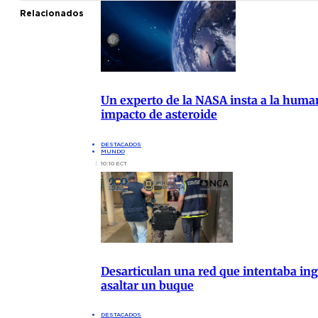
Relacionados
Un experto de la NASA insta a la human
impacto de asteroide
DESTACADOS
MUNDO
10:10 ECT
Desarticulan una red que intentaba ing
asaltar un buque
DESTACADOS