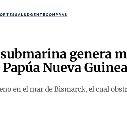
ORTES
SALUD
GENTE
COMPRAS
 submarina genera m
n Papúa Nueva Guine
meno en el mar de Bismarck, el cual obst