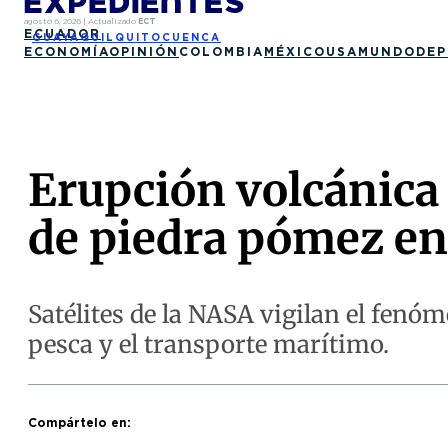
agosto 6, 2026
|
Actualizado
ECT
ECUADOR
GUAYAQUIL
QUITO
CUENCA
ECONOMÍA
OPINIÓN
COLOMBIA
MÉXICO
USA
MUNDO
DEP
Erupción volcánica
de piedra pómez e
Satélites de la NASA vigilan el fenó
pesca y el transporte marítimo.
Compártelo en: