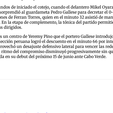
dos de iniciado el cotejo, cuando el delantero Mikel Oyarza
orprendió al guardameta Pedro Gallese para decretar el 0-
es de Ferran Torres, quien en el minuto 32 asistió de mane
 En la etapa de complemento, la tónica del partido permitió
us dirigidos.
as un centro de Yeremy Pino que el portero Gallese introduj
lección peruana logró el descuento en el minuto 66 por inte
rovechó un desajuste defensivo lateral para vencer las red
, el ritmo del compromiso disminuyó progresivamente sin 
da en su debut del próximo 15 de junio ante Cabo Verde.