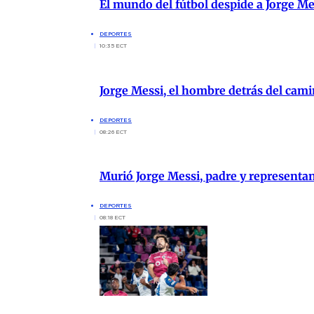
El mundo del fútbol despide a Jorge M
DEPORTES
10:35 ECT
Jorge Messi, el hombre detrás del cami
DEPORTES
08:26 ECT
Murió Jorge Messi, padre y representa
DEPORTES
08:18 ECT