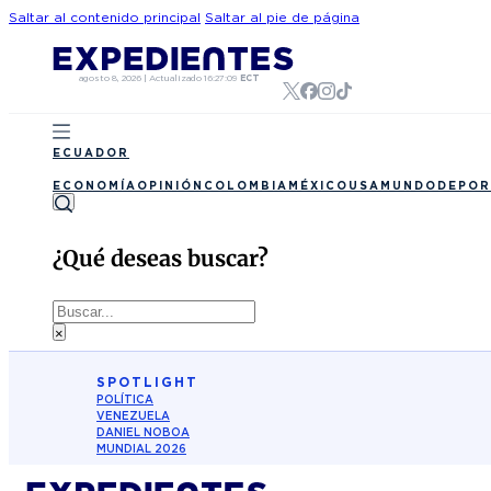
Saltar al contenido principal
Saltar al pie de página
agosto 8, 2026
|
Actualizado
16:27:09
ECT
ECUADOR
ECONOMÍA
OPINIÓN
COLOMBIA
MÉXICO
USA
MUNDO
DEPOR
¿Qué deseas buscar?
Buscar
×
SPOTLIGHT
POLÍTICA
VENEZUELA
DANIEL NOBOA
MUNDIAL 2026