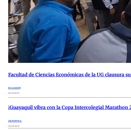
Facultad de Ciencias Económicas de la UG clausura su
ECUADOR
10:35 ECT
¡Guayaquil vibra con la Copa Intercolegial Marathon 
DEPORTES
15:35 ECT