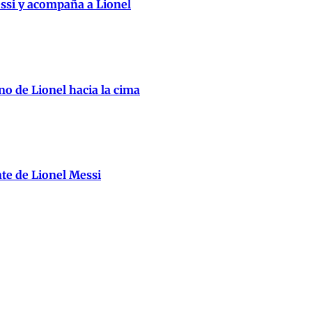
essi y acompaña a Lionel
no de Lionel hacia la cima
nte de Lionel Messi