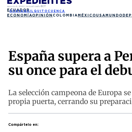
agosto 8, 2026
|
Actualizado
ECT
ECUADOR
GUAYAQUIL
QUITO
CUENCA
ECONOMÍA
OPINIÓN
COLOMBIA
MÉXICO
USA
MUNDO
DEP
España supera a Per
su once para el deb
La selección campeona de Europa se 
propia puerta, cerrando su preparaci
Compártelo en: