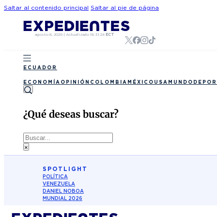
Saltar al contenido principal
Saltar al pie de página
agosto 8, 2026
|
Actualizado
18:31:24
ECT
ECUADOR
ECONOMÍA
OPINIÓN
COLOMBIA
MÉXICO
USA
MUNDO
DEPOR
¿Qué deseas buscar?
Buscar
×
SPOTLIGHT
POLÍTICA
VENEZUELA
DANIEL NOBOA
MUNDIAL 2026