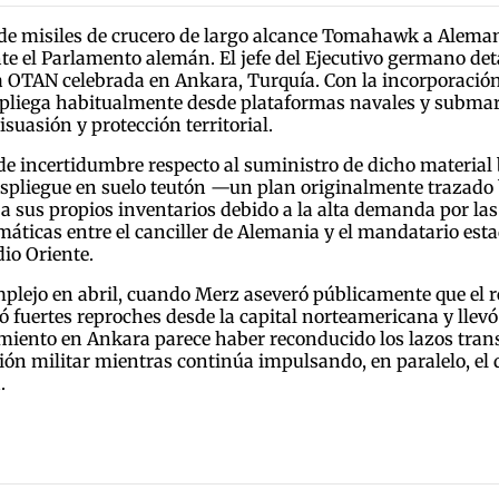
 de misiles de crucero de largo alcance Tomahawk a Alemani
e el Parlamento alemán. El jefe del Ejecutivo germano deta
la OTAN celebrada en Ankara, Turquía. Con la incorporaci
espliega habitualmente desde plataformas navales y submar
suasión y protección territorial.
de incertidumbre respecto al suministro de dicho material 
espliegue en suelo teutón —un plan originalmente trazado 
a sus propios inventarios debido a la alta demanda por las 
omáticas entre el canciller de Alemania y el mandatario e
dio Oriente.
mplejo en abril, cuando Merz aseveró públicamente que el
fuertes reproches desde la capital norteamericana y llevó a
miento en Ankara parece haber reconducido los lazos trans
ón militar mientras continúa impulsando, en paralelo, el d
.