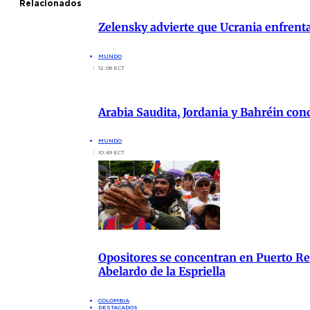
Relacionados
Zelensky advierte que Ucrania enfrenta
MUNDO
12:06 ECT
Arabia Saudita, Jordania y Bahréin co
MUNDO
10:49 ECT
Opositores se concentran en Puerto Res
Abelardo de la Espriella
COLOMBIA
DESTACADOS