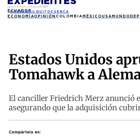
agosto 8, 2026
|
Actualizado
ECT
ECUADOR
GUAYAQUIL
QUITO
CUENCA
ECONOMÍA
OPINIÓN
COLOMBIA
MÉXICO
USA
MUNDO
DEP
Estados Unidos apru
Tomahawk a Alema
El canciller Friedrich Merz anunció
asegurando que la adquisición cubrir
Compártelo en: