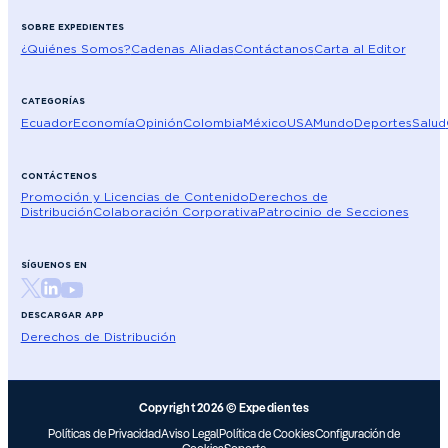
SOBRE EXPEDIENTES
¿Quiénes Somos?
Cadenas Aliadas
Contáctanos
Carta al Editor
CATEGORÍAS
Ecuador
Economía
Opinión
Colombia
México
USA
Mundo
Deportes
Salud
CONTÁCTENOS
Promoción y Licencias de Contenido
Derechos de
Distribución
Colaboración Corporativa
Patrocinio de Secciones
SÍGUENOS EN
DESCARGAR APP
Derechos de Distribución
Copyright 2026 © Expedientes
Políticas de Privacidad
Aviso Legal
Política de Cookies
Configuración de