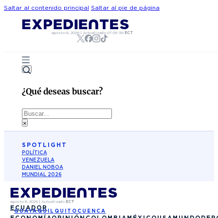
Saltar al contenido principal
Saltar al pie de página
agosto 8, 2026
|
Actualizado
07:09:56
ECT
¿Qué deseas buscar?
Buscar
×
SPOTLIGHT
POLÍTICA
VENEZUELA
DANIEL NOBOA
MUNDIAL 2026
agosto 8, 2026
|
Actualizado
ECT
ECUADOR
GUAYAQUIL
QUITO
CUENCA
ECONOMÍA
OPINIÓN
COLOMBIA
MÉXICO
USA
MUNDO
DEP