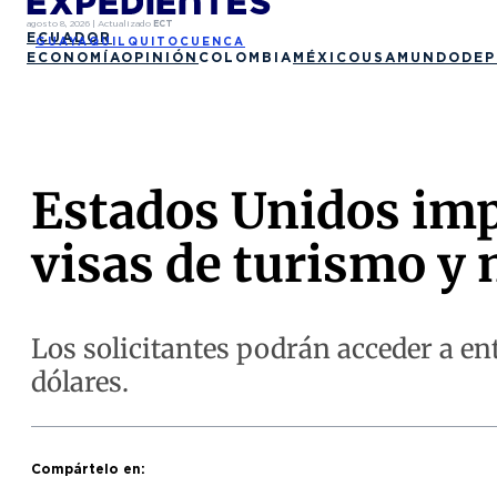
agosto 8, 2026
|
Actualizado
ECT
ECUADOR
GUAYAQUIL
QUITO
CUENCA
ECONOMÍA
OPINIÓN
COLOMBIA
MÉXICO
USA
MUNDO
DEP
Estados Unidos imp
visas de turismo y 
Los solicitantes podrán acceder a e
dólares.
Compártelo en: