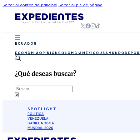
Saltar al contenido principal
Saltar al pie de página
agosto 8, 2026
|
Actualizado
09:15:48
ECT
ECUADOR
ECONOMÍA
OPINIÓN
COLOMBIA
MÉXICO
USA
MUNDO
DEPOR
¿Qué deseas buscar?
Buscar
×
SPOTLIGHT
POLÍTICA
VENEZUELA
DANIEL NOBOA
MUNDIAL 2026