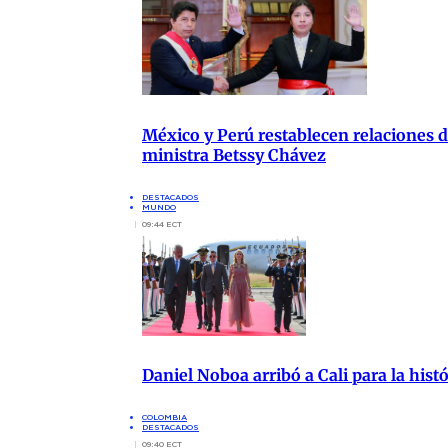
México y Perú restablecen relaciones di
ministra Betssy Chávez
DESTACADOS
MUNDO
09:44 ECT
Daniel Noboa arribó a Cali para la hist
COLOMBIA
DESTACADOS
09:40 ECT