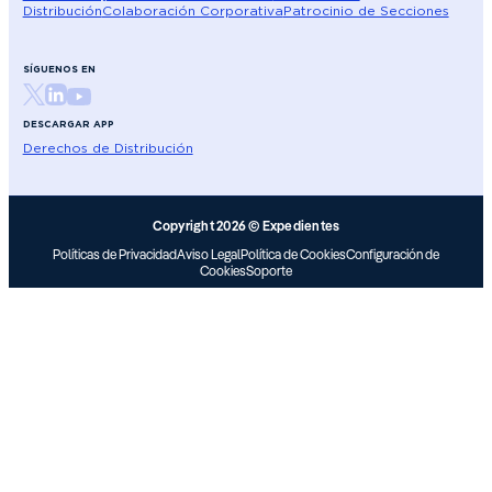
Distribución
Colaboración Corporativa
Patrocinio de Secciones
SÍGUENOS EN
DESCARGAR APP
Derechos de Distribución
Copyright 2026 © Expedientes
Políticas de Privacidad
Aviso Legal
Política de Cookies
Configuración de
Cookies
Soporte