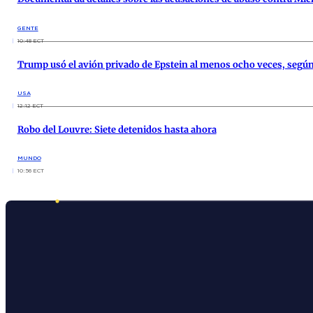
GENTE
10:48 ECT
Trump usó el avión privado de Epstein al menos ocho veces, según
USA
12:12 ECT
Robo del Louvre: Siete detenidos hasta ahora
MUNDO
10:56 ECT