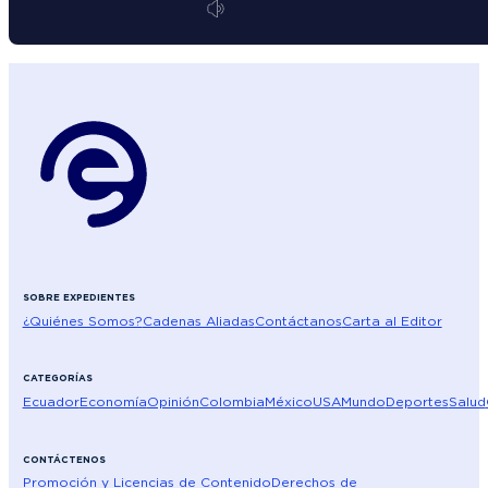
SOBRE EXPEDIENTES
¿Quiénes Somos?
Cadenas Aliadas
Contáctanos
Carta al Editor
CATEGORÍAS
Ecuador
Economía
Opinión
Colombia
México
USA
Mundo
Deportes
Salud
CONTÁCTENOS
Promoción y Licencias de Contenido
Derechos de