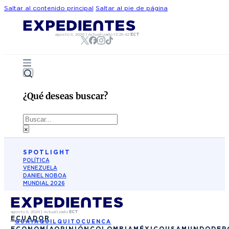
Saltar al contenido principal
Saltar al pie de página
agosto 9, 2026
|
Actualizado
13:29:42
ECT
¿Qué deseas buscar?
Buscar
×
SPOTLIGHT
POLÍTICA
VENEZUELA
DANIEL NOBOA
MUNDIAL 2026
agosto 9, 2026
|
Actualizado
ECT
ECUADOR
GUAYAQUIL
QUITO
CUENCA
ECONOMÍA
OPINIÓN
COLOMBIA
MÉXICO
USA
MUNDO
DEP