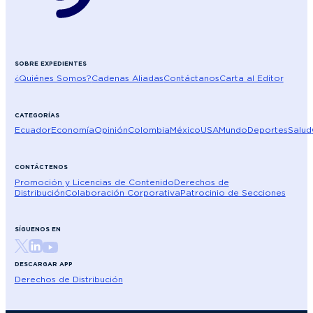
SOBRE EXPEDIENTES
¿Quiénes Somos?
Cadenas Aliadas
Contáctanos
Carta al Editor
CATEGORÍAS
Ecuador
Economía
Opinión
Colombia
México
USA
Mundo
Deportes
Salud
CONTÁCTENOS
Promoción y Licencias de Contenido
Derechos de
Distribución
Colaboración Corporativa
Patrocinio de Secciones
SÍGUENOS EN
DESCARGAR APP
Derechos de Distribución