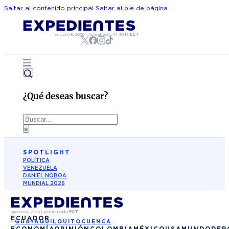
Saltar al contenido principal
Saltar al pie de página
agosto 8, 2026
|
Actualizado
14:40:19
ECT
¿Qué deseas buscar?
Buscar
×
SPOTLIGHT
POLÍTICA
VENEZUELA
DANIEL NOBOA
MUNDIAL 2026
agosto 8, 2026
|
Actualizado
ECT
ECUADOR
GUAYAQUIL
QUITO
CUENCA
ECONOMÍA
OPINIÓN
COLOMBIA
MÉXICO
USA
MUNDO
DEP