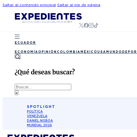
Saltar al contenido principal
Saltar al pie de página
agosto 8, 2026
|
Actualizado
04:51:48
ECT
ECUADOR
ECONOMÍA
OPINIÓN
COLOMBIA
MÉXICO
USA
MUNDO
DEPOR
¿Qué deseas buscar?
Buscar
×
SPOTLIGHT
POLÍTICA
VENEZUELA
DANIEL NOBOA
MUNDIAL 2026