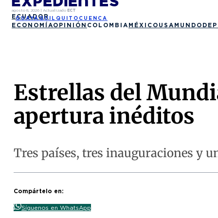
agosto 8, 2026
|
Actualizado
ECT
ECUADOR
GUAYAQUIL
QUITO
CUENCA
ECONOMÍA
OPINIÓN
COLOMBIA
MÉXICO
USA
MUNDO
DEP
Estrellas del Mundi
apertura inéditos
Tres países, tres inauguraciones y un
Compártelo en:
Síguenos en WhatsApp