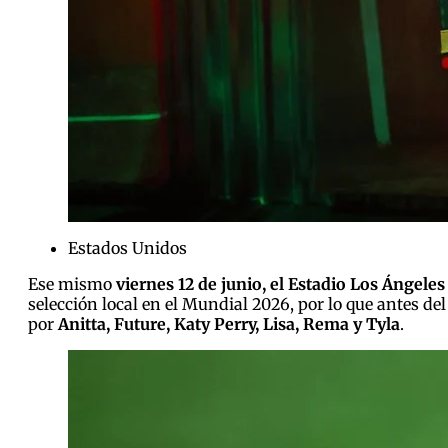
Estados Unidos
Ese mismo
viernes 12 de junio, el Estadio Los Ángeles
selección local en el Mundial 2026, por lo que antes d
por
Anitta, Future, Katy Perry, Lisa, Rema y Tyla
.