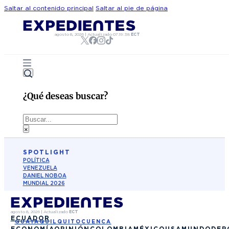
Saltar al contenido principal
Saltar al pie de página
agosto 8, 2026
|
Actualizado
07:19:38
ECT
¿Qué deseas buscar?
Buscar
×
SPOTLIGHT
POLÍTICA
VENEZUELA
DANIEL NOBOA
MUNDIAL 2026
agosto 8, 2026
|
Actualizado
ECT
ECUADOR
GUAYAQUIL
QUITO
CUENCA
ECONOMÍA
OPINIÓN
COLOMBIA
MÉXICO
USA
MUNDO
DEP