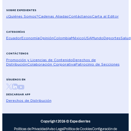
SOBRE EXPEDIENTES
¿Quiénes Somos?
Cadenas Aliadas
Contáctanos
Carta al Editor
CATEGORÍAS
Ecuador
Economía
Opinión
Colombia
México
USA
Mundo
Deportes
Salud
CONTÁCTENOS
Promoción y Licencias de Contenido
Derechos de
Distribución
Colaboración Corporativa
Patrocinio de Secciones
SÍGUENOS EN
DESCARGAR APP
Derechos de Distribución
Copyright 2026 © Expedientes
Políticas de Privacidad
Aviso Legal
Política de Cookies
Configuración de