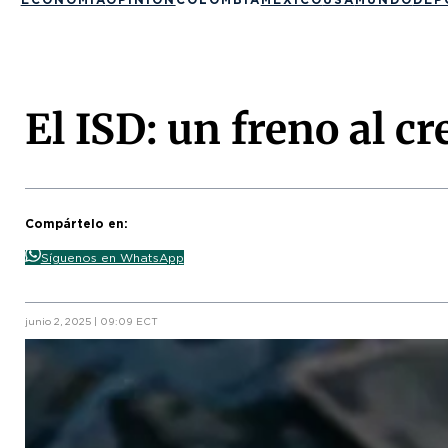
El ISD: un freno al c
Compártelo en:
Síguenos en WhatsApp
junio 2, 2025 | 09:09 ECT