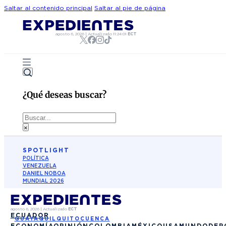
Saltar al contenido principal
Saltar al pie de página
agosto 6, 2026
|
Actualizado
11:24:01
ECT
¿Qué deseas buscar?
Buscar
×
SPOTLIGHT
POLÍTICA
VENEZUELA
DANIEL NOBOA
MUNDIAL 2026
agosto 6, 2026
|
Actualizado
ECT
ECUADOR
GUAYAQUIL
QUITO
CUENCA
ECONOMÍA
OPINIÓN
COLOMBIA
MÉXICO
USA
MUNDO
DEP