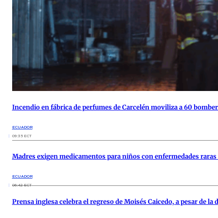
Incendio en fábrica de perfumes de Carcelén moviliza a 60 bombe
ECUADOR
09:35 ECT
Madres exigen medicamentos para niños con enfermedades raras 
ECUADOR
06:42 ECT
Prensa inglesa celebra el regreso de Moisés Caicedo, a pesar de l