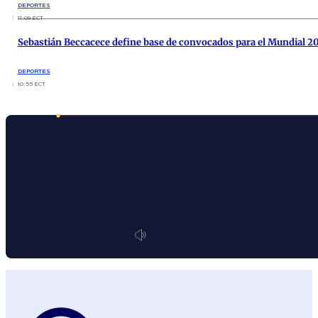
DEPORTES
11:09 ECT
Sebastián Beccacece define base de convocados para el Mundial 2
DEPORTES
10:55 ECT