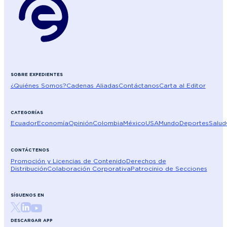
SOBRE EXPEDIENTES
¿Quiénes Somos?
Cadenas Aliadas
Contáctanos
Carta al Editor
CATEGORÍAS
Ecuador
Economía
Opinión
Colombia
México
USA
Mundo
Deportes
Salud
CONTÁCTENOS
Promoción y Licencias de Contenido
Derechos de
Distribución
Colaboración Corporativa
Patrocinio de Secciones
SÍGUENOS EN
DESCARGAR APP