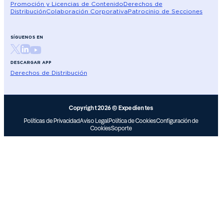
Promoción y Licencias de Contenido
Derechos de
Distribución
Colaboración Corporativa
Patrocinio de Secciones
SÍGUENOS EN
DESCARGAR APP
Derechos de Distribución
Copyright 2026 © Expedientes
Políticas de Privacidad
Aviso Legal
Política de Cookies
Configuración de
Cookies
Soporte