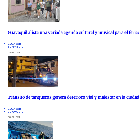
Guayaquil alista una variada agenda cultural y musical para el feria
ECUADOR
GUAYAQUIL
09:32 ECT
Tránsito de tanqueros genera deterioro vial y malestar en la ciud
ECUADOR
GUAYAQUIL
08:52 ECT