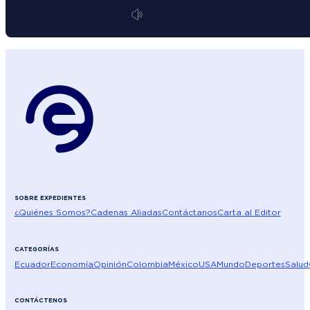
SOBRE EXPEDIENTES
¿Quiénes Somos?
Cadenas Aliadas
Contáctanos
Carta al Editor
CATEGORÍAS
Ecuador
Economía
Opinión
Colombia
México
USA
Mundo
Deportes
Salud
CONTÁCTENOS