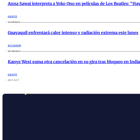
Anna Sawai interpreta a Yoko Ono en películas de Los Beatles: “Ha
GENTE
14:55 ECT
Guayaquil enfrentará calor intenso y radiación extrema este lunes
ECUADOR
07:56 ECT
Kanye West suma otra cancelación en su gira tras bloqueo en India
GENTE
09:11 ECT