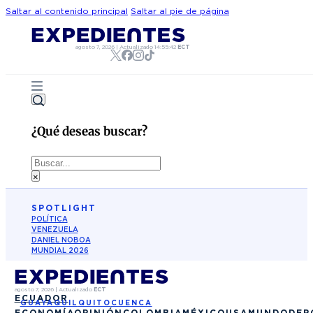
Saltar al contenido principal
Saltar al pie de página
agosto 7, 2026
|
Actualizado
14:55:42
ECT
¿Qué deseas buscar?
Buscar
×
SPOTLIGHT
POLÍTICA
VENEZUELA
DANIEL NOBOA
MUNDIAL 2026
agosto 7, 2026
|
Actualizado
ECT
ECUADOR
GUAYAQUIL
QUITO
CUENCA
ECONOMÍA
OPINIÓN
COLOMBIA
MÉXICO
USA
MUNDO
DEP