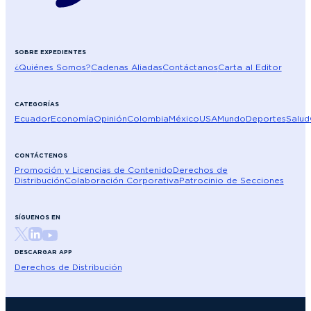
SOBRE EXPEDIENTES
¿Quiénes Somos?
Cadenas Aliadas
Contáctanos
Carta al Editor
CATEGORÍAS
Ecuador
Economía
Opinión
Colombia
México
USA
Mundo
Deportes
Salud
CONTÁCTENOS
Promoción y Licencias de Contenido
Derechos de
Distribución
Colaboración Corporativa
Patrocinio de Secciones
SÍGUENOS EN
DESCARGAR APP
Derechos de Distribución