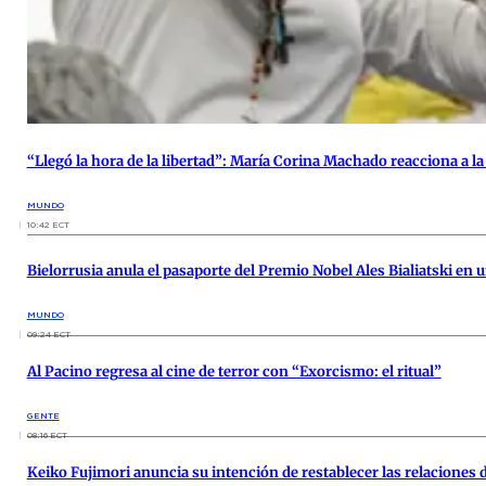
“Llegó la hora de la libertad”: María Corina Machado reacciona a l
MUNDO
10:42 ECT
Bielorrusia anula el pasaporte del Premio Nobel Ales Bialiatski en
MUNDO
09:24 ECT
Al Pacino regresa al cine de terror con “Exorcismo: el ritual”
GENTE
08:16 ECT
Keiko Fujimori anuncia su intención de restablecer las relaciones