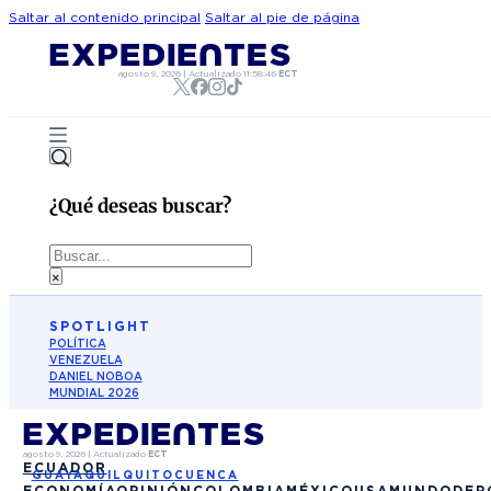
Saltar al contenido principal
Saltar al pie de página
agosto 9, 2026
|
Actualizado
11:58:46
ECT
¿Qué deseas buscar?
Buscar
×
SPOTLIGHT
POLÍTICA
VENEZUELA
DANIEL NOBOA
MUNDIAL 2026
agosto 9, 2026
|
Actualizado
ECT
ECUADOR
GUAYAQUIL
QUITO
CUENCA
ECONOMÍA
OPINIÓN
COLOMBIA
MÉXICO
USA
MUNDO
DEP