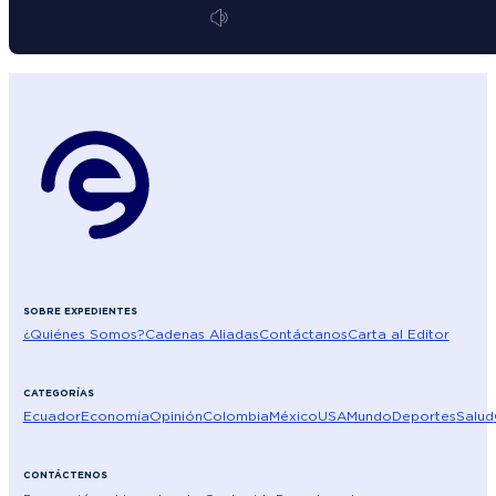
SOBRE EXPEDIENTES
¿Quiénes Somos?
Cadenas Aliadas
Contáctanos
Carta al Editor
CATEGORÍAS
Ecuador
Economía
Opinión
Colombia
México
USA
Mundo
Deportes
Salud
CONTÁCTENOS