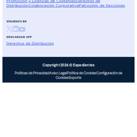
Promoción y Licencias de Contenido
Derechos de
Distribución
Colaboración Corporativa
Patrocinio de Secciones
SÍGUENOS EN
DESCARGAR APP
Derechos de Distribución
Copyright 2026 © Expedientes
Políticas de Privacidad
Aviso Legal
Política de Cookies
Configuración de
Cookies
Soporte