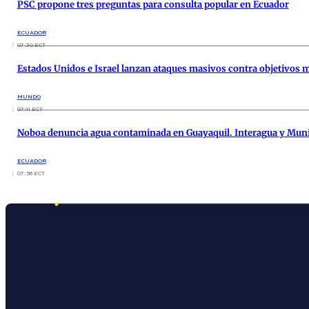
PSC propone tres preguntas para consulta popular en Ecuador
ECUADOR
07:30 ECT
Estados Unidos e Israel lanzan ataques masivos contra objetivos m
MUNDO
07:11 ECT
Noboa denuncia agua contaminada en Guayaquil. Interagua y Muni
ECUADOR
07:56 ECT