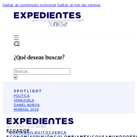
Saltar al contenido principal
Saltar al pie de página
agosto 6, 2026
|
Actualizado
03:59:40
ECT
¿Qué deseas buscar?
Buscar
×
SPOTLIGHT
POLÍTICA
VENEZUELA
DANIEL NOBOA
MUNDIAL 2026
agosto 6, 2026
|
Actualizado
ECT
ECUADOR
GUAYAQUIL
QUITO
CUENCA
ECONOMÍA
OPINIÓN
COLOMBIA
MÉXICO
USA
MUNDO
DEP