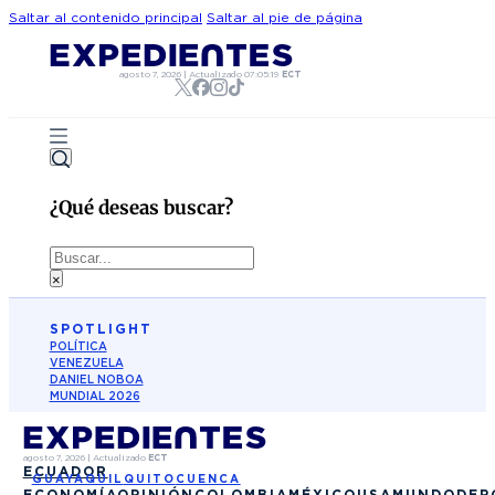
Saltar al contenido principal
Saltar al pie de página
agosto 7, 2026
|
Actualizado
07:05:19
ECT
¿Qué deseas buscar?
Buscar
×
SPOTLIGHT
POLÍTICA
VENEZUELA
DANIEL NOBOA
MUNDIAL 2026
agosto 7, 2026
|
Actualizado
ECT
ECUADOR
GUAYAQUIL
QUITO
CUENCA
ECONOMÍA
OPINIÓN
COLOMBIA
MÉXICO
USA
MUNDO
DEP