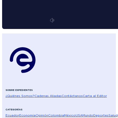
SOBRE EXPEDIENTES
¿Quiénes Somos?
Cadenas Aliadas
Contáctanos
Carta al Editor
CATEGORÍAS
Ecuador
Economía
Opinión
Colombia
México
USA
Mundo
Deportes
Salud