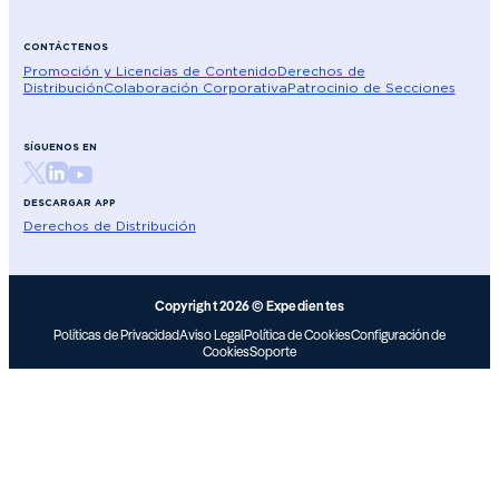
CONTÁCTENOS
Promoción y Licencias de Contenido
Derechos de
Distribución
Colaboración Corporativa
Patrocinio de Secciones
SÍGUENOS EN
DESCARGAR APP
Derechos de Distribución
Copyright 2026 © Expedientes
Políticas de Privacidad
Aviso Legal
Política de Cookies
Configuración de
Cookies
Soporte