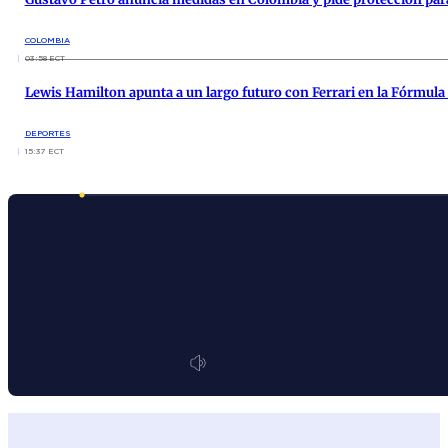
COLOMBIA
03:58 ECT
Lewis Hamilton apunta a un largo futuro con Ferrari en la Fórmula 
DEPORTES
15:37 ECT