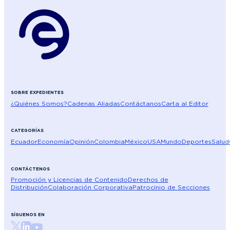
SOBRE EXPEDIENTES
¿Quiénes Somos?
Cadenas Aliadas
Contáctanos
Carta al Editor
CATEGORÍAS
Ecuador
Economía
Opinión
Colombia
México
USA
Mundo
Deportes
Salud
CONTÁCTENOS
Promoción y Licencias de Contenido
Derechos de
Distribución
Colaboración Corporativa
Patrocinio de Secciones
SÍGUENOS EN