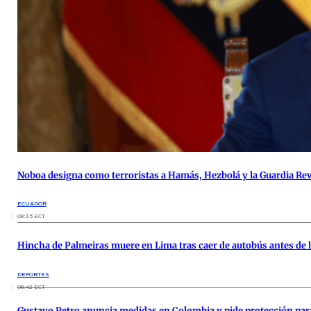
Noboa designa como terroristas a Hamás, Hezbolá y la Guardia Rev
ECUADOR
08:35 ECT
Hincha de Palmeiras muere en Lima tras caer de autobús antes de l
DEPORTES
08:42 ECT
Gustavo Petro anuncia medidas en Colombia y pide protección para