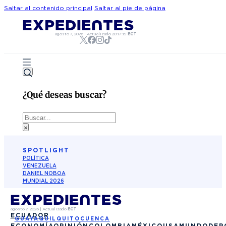
Saltar al contenido principal
Saltar al pie de página
agosto 7, 2026
|
Actualizado
20:17:19
ECT
¿Qué deseas buscar?
Buscar
×
SPOTLIGHT
POLÍTICA
VENEZUELA
DANIEL NOBOA
MUNDIAL 2026
agosto 7, 2026
|
Actualizado
ECT
ECUADOR
GUAYAQUIL
QUITO
CUENCA
ECONOMÍA
OPINIÓN
COLOMBIA
MÉXICO
USA
MUNDO
DEP