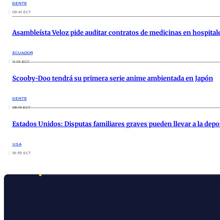
GENTE
09:41 ECT
Asambleísta Veloz pide auditar contratos de medicinas en hospita
ECUADOR
11:01 ECT
Scooby-Doo tendrá su primera serie anime ambientada en Japón
GENTE
08:16 ECT
Estados Unidos: Disputas familiares graves pueden llevar a la depo
USA
18:53 ECT