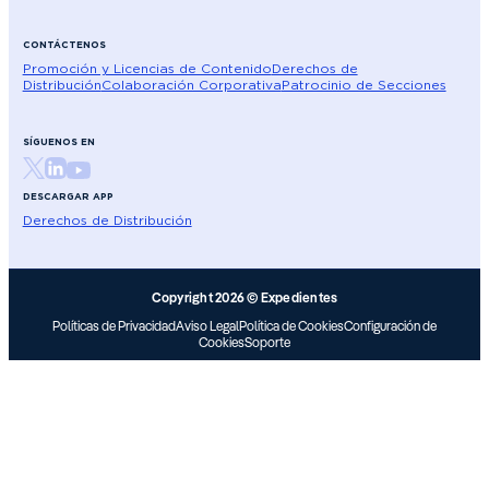
CONTÁCTENOS
Promoción y Licencias de Contenido
Derechos de
Distribución
Colaboración Corporativa
Patrocinio de Secciones
SÍGUENOS EN
DESCARGAR APP
Derechos de Distribución
Copyright 2026 © Expedientes
Políticas de Privacidad
Aviso Legal
Política de Cookies
Configuración de
Cookies
Soporte