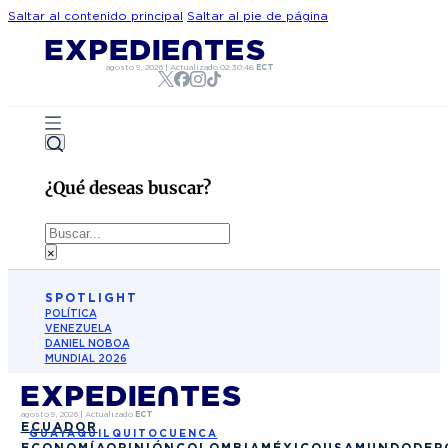
Saltar al contenido principal
Saltar al pie de página
agosto 9, 2026
|
Actualizado
02:30:48
ECT
¿Qué deseas buscar?
Buscar
×
SPOTLIGHT
POLÍTICA
VENEZUELA
DANIEL NOBOA
MUNDIAL 2026
agosto 9, 2026
|
Actualizado
ECT
ECUADOR
GUAYAQUIL
QUITO
CUENCA
ECONOMÍA
OPINIÓN
COLOMBIA
MÉXICO
USA
MUNDO
DEP