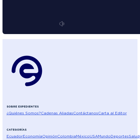
SOBRE EXPEDIENTES
¿Quiénes Somos?
Cadenas Aliadas
Contáctanos
Carta al Editor
CATEGORÍAS
Ecuador
Economía
Opinión
Colombia
México
USA
Mundo
Deportes
Salud