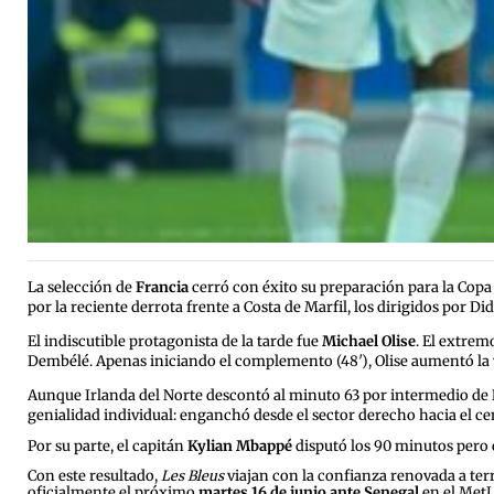
La selección de
Francia
cerró con éxito su preparación para la Cop
por la reciente derrota frente a Costa de Marfil, los dirigidos por 
El indiscutible protagonista de la tarde fue
Michael Olise
.
El extremo
Dembélé.
Apenas iniciando el complemento (48′), Olise aumentó la v
Aunque Irlanda del Norte descontó al minuto 63 por intermedio de
genialidad individual: enganchó desde el sector derecho hacia el cen
Por su parte, el capitán
Kylian Mbappé
disputó los 90 minutos pero c
Con este resultado,
Les Bleus
viajan con la confianza renovada a terr
oficialmente el próximo
martes 16 de junio ante Senegal
en el MetL