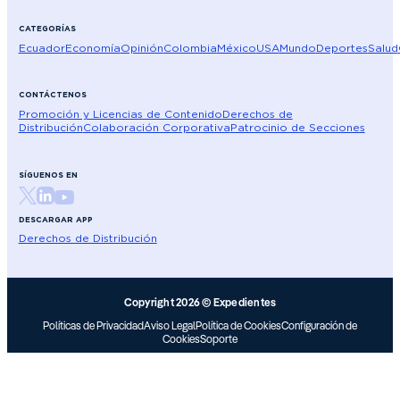
CATEGORÍAS
Ecuador
Economía
Opinión
Colombia
México
USA
Mundo
Deportes
Salud
CONTÁCTENOS
Promoción y Licencias de Contenido
Derechos de
Distribución
Colaboración Corporativa
Patrocinio de Secciones
SÍGUENOS EN
DESCARGAR APP
Derechos de Distribución
Copyright 2026 © Expedientes
Políticas de Privacidad
Aviso Legal
Política de Cookies
Configuración de
Cookies
Soporte