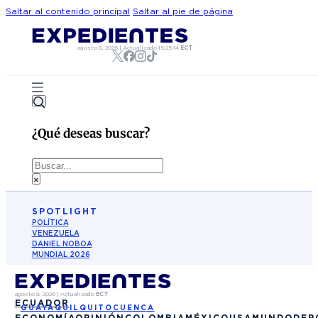
Saltar al contenido principal
Saltar al pie de página
agosto 8, 2026
|
Actualizado
15:25:14
ECT
¿Qué deseas buscar?
Buscar
×
SPOTLIGHT
POLÍTICA
VENEZUELA
DANIEL NOBOA
MUNDIAL 2026
agosto 8, 2026
|
Actualizado
ECT
ECUADOR
GUAYAQUIL
QUITO
CUENCA
ECONOMÍA
OPINIÓN
COLOMBIA
MÉXICO
USA
MUNDO
DEP