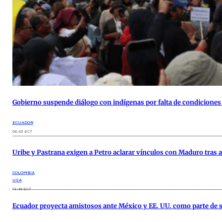
Gobierno suspende diálogo con indígenas por falta de condiciones 
ECUADOR
06:43 ECT
Uribe y Pastrana exigen a Petro aclarar vínculos con Maduro tras
COLOMBIA
USA
14:49 ECT
Ecuador proyecta amistosos ante México y EE. UU. como parte de 