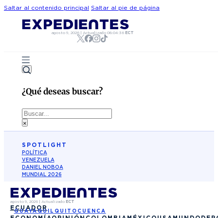
Saltar al contenido principal
Saltar al pie de página
agosto 9, 2026
|
Actualizado
08:04:36
ECT
¿Qué deseas buscar?
Buscar
×
SPOTLIGHT
POLÍTICA
VENEZUELA
DANIEL NOBOA
MUNDIAL 2026
agosto 9, 2026
|
Actualizado
ECT
ECUADOR
GUAYAQUIL
QUITO
CUENCA
ECONOMÍA
OPINIÓN
COLOMBIA
MÉXICO
USA
MUNDO
DEP