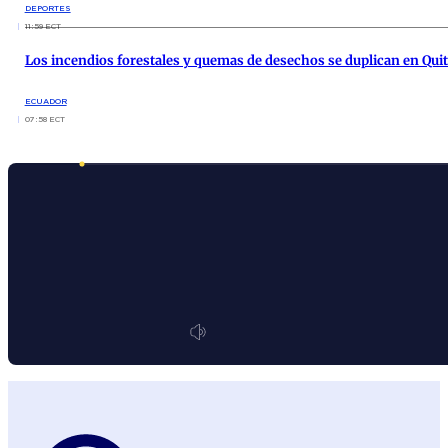
DEPORTES
11:59 ECT
Los incendios forestales y quemas de desechos se duplican en Qui
ECUADOR
07:58 ECT