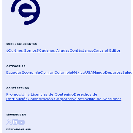
SOBRE EXPEDIENTES
¿Quiénes Somos?
Cadenas Aliadas
Contáctanos
Carta al Editor
CATEGORÍAS
Ecuador
Economía
Opinión
Colombia
México
USA
Mundo
Deportes
Salud
CONTÁCTENOS
Promoción y Licencias de Contenido
Derechos de
Distribución
Colaboración Corporativa
Patrocinio de Secciones
SÍGUENOS EN
DESCARGAR APP