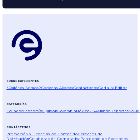
SOBRE EXPEDIENTES
¿Quiénes Somos?
Cadenas Aliadas
Contáctanos
Carta al Editor
CATEGORÍAS
Ecuador
Economía
Opinión
Colombia
México
USA
Mundo
Deportes
Salud
CONTÁCTENOS
Promoción y Licencias de Contenido
Derechos de
Distribución
Colaboración Corporativa
Patrocinio de Secciones