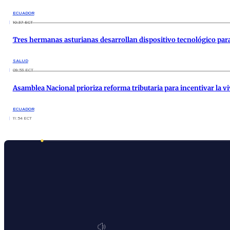
ECUADOR
10:37 ECT
Tres hermanas asturianas desarrollan dispositivo tecnológico para
SALUD
09:53 ECT
Asamblea Nacional prioriza reforma tributaria para incentivar la vi
ECUADOR
11:54 ECT