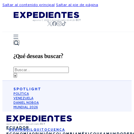
Saltar al contenido principal
Saltar al pie de página
agosto 7, 2026
|
Actualizado
22:41:29
ECT
¿Qué deseas buscar?
Buscar
×
SPOTLIGHT
POLÍTICA
VENEZUELA
DANIEL NOBOA
MUNDIAL 2026
agosto 7, 2026
|
Actualizado
ECT
ECUADOR
GUAYAQUIL
QUITO
CUENCA
ECONOMÍA
OPINIÓN
COLOMBIA
MÉXICO
USA
MUNDO
DEP