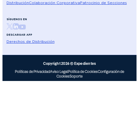
Distribución
Colaboración Corporativa
Patrocinio de Secciones
SÍGUENOS EN
DESCARGAR APP
Derechos de Distribución
Copyright 2026 © Expedientes
Políticas de Privacidad
Aviso Legal
Política de Cookies
Configuración de
Cookies
Soporte