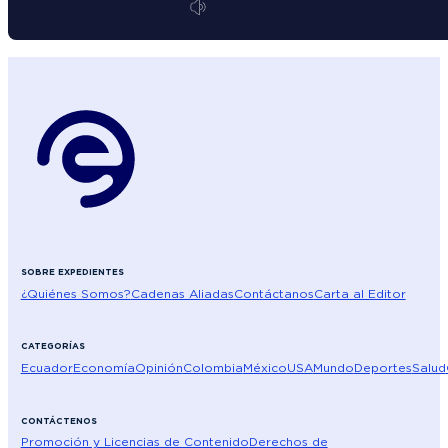
SOBRE EXPEDIENTES
¿Quiénes Somos?
Cadenas Aliadas
Contáctanos
Carta al Editor
CATEGORÍAS
Ecuador
Economía
Opinión
Colombia
México
USA
Mundo
Deportes
Salud
CONTÁCTENOS
Promoción y Licencias de Contenido
Derechos de