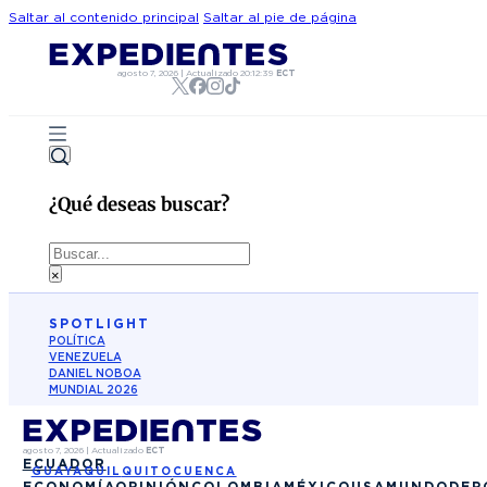
Saltar al contenido principal
Saltar al pie de página
agosto 7, 2026
|
Actualizado
20:12:39
ECT
¿Qué deseas buscar?
Buscar
×
SPOTLIGHT
POLÍTICA
VENEZUELA
DANIEL NOBOA
MUNDIAL 2026
agosto 7, 2026
|
Actualizado
ECT
ECUADOR
GUAYAQUIL
QUITO
CUENCA
ECONOMÍA
OPINIÓN
COLOMBIA
MÉXICO
USA
MUNDO
DEP