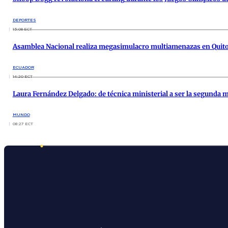
DEPORTES
15:08 ECT
Asamblea Nacional realiza megasimulacro multiamenazas en Quito 
ECUADOR
14:20 ECT
Laura Fernández Delgado: de técnica ministerial a ser la segunda m
MUNDO
08:27 ECT