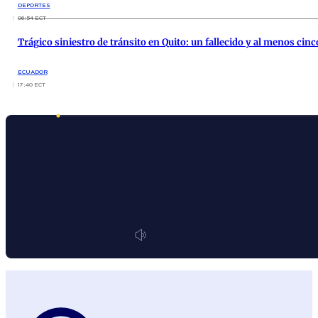
DEPORTES
06:54 ECT
Trágico siniestro de tránsito en Quito: un fallecido y al menos cin
ECUADOR
17:40 ECT