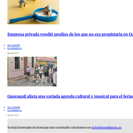
Empresa privada vendió predios de los que no era propietaria en G
ECUADOR
GUAYAQUIL
09:36 ECT
Guayaquil alista una variada agenda cultural y musical para el feria
ECUADOR
GUAYAQUIL
09:32 ECT
Si está interesado en licenciar este contenido contáctese con
info@expedientes.ec