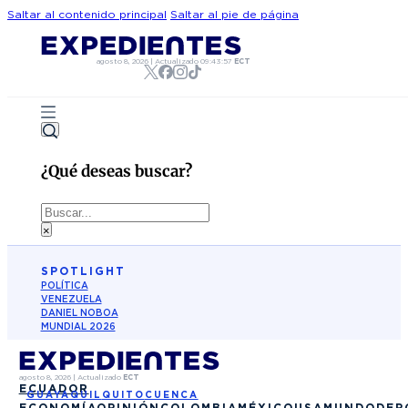
Saltar al contenido principal
Saltar al pie de página
agosto 8, 2026
|
Actualizado
09:43:57
ECT
¿Qué deseas buscar?
Buscar
×
SPOTLIGHT
POLÍTICA
VENEZUELA
DANIEL NOBOA
MUNDIAL 2026
agosto 8, 2026
|
Actualizado
ECT
ECUADOR
GUAYAQUIL
QUITO
CUENCA
ECONOMÍA
OPINIÓN
COLOMBIA
MÉXICO
USA
MUNDO
DEP