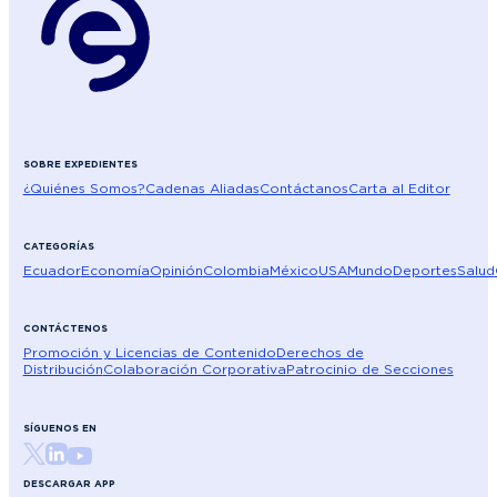
SOBRE EXPEDIENTES
¿Quiénes Somos?
Cadenas Aliadas
Contáctanos
Carta al Editor
CATEGORÍAS
Ecuador
Economía
Opinión
Colombia
México
USA
Mundo
Deportes
Salud
CONTÁCTENOS
Promoción y Licencias de Contenido
Derechos de
Distribución
Colaboración Corporativa
Patrocinio de Secciones
SÍGUENOS EN
DESCARGAR APP