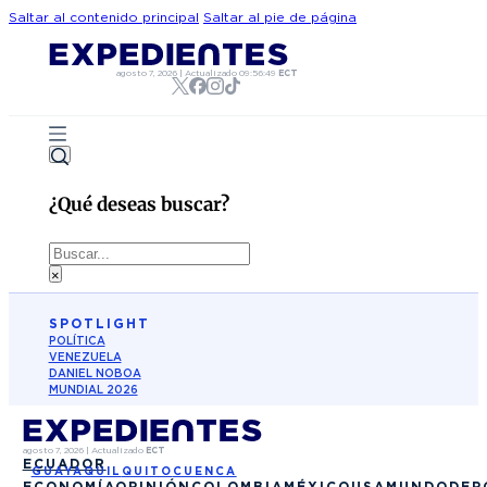
Saltar al contenido principal
Saltar al pie de página
agosto 7, 2026
|
Actualizado
09:56:49
ECT
¿Qué deseas buscar?
Buscar
×
SPOTLIGHT
POLÍTICA
VENEZUELA
DANIEL NOBOA
MUNDIAL 2026
agosto 7, 2026
|
Actualizado
ECT
ECUADOR
GUAYAQUIL
QUITO
CUENCA
ECONOMÍA
OPINIÓN
COLOMBIA
MÉXICO
USA
MUNDO
DEP