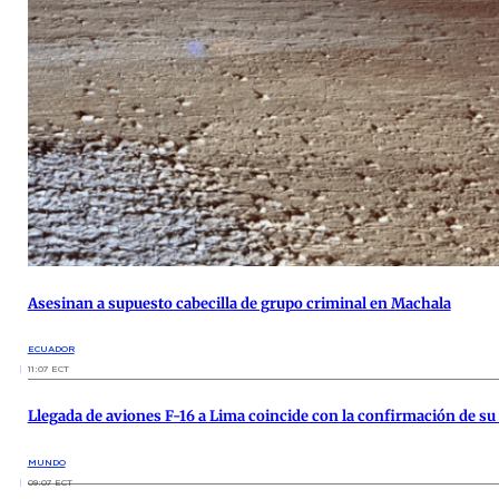
Asesinan a supuesto cabecilla de grupo criminal en Machala
ECUADOR
11:07 ECT
Llegada de aviones F-16 a Lima coincide con la confirmación de su
MUNDO
09:07 ECT