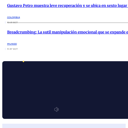
Gustavo Petro muestra leve recuperación y se ubica en sexto luga
COLOMBIA
10:01 ECT
Breadcrumbing: La sutil manipulación emocional que se expande en
MUNDO
11:37 ECT