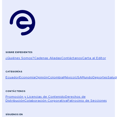
SOBRE EXPEDIENTES
¿Quiénes Somos?
Cadenas Aliadas
Contáctanos
Carta al Editor
CATEGORÍAS
Ecuador
Economía
Opinión
Colombia
México
USA
Mundo
Deportes
Salud
CONTÁCTENOS
Promoción y Licencias de Contenido
Derechos de
Distribución
Colaboración Corporativa
Patrocinio de Secciones
SÍGUENOS EN