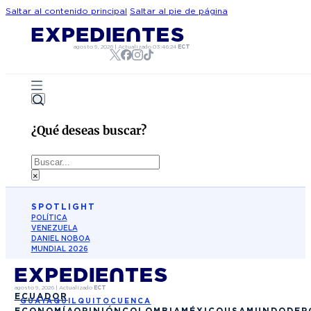
Saltar al contenido principal
Saltar al pie de página
agosto 9, 2026
|
Actualizado
03:46:24
ECT
¿Qué deseas buscar?
Buscar
×
SPOTLIGHT
POLÍTICA
VENEZUELA
DANIEL NOBOA
MUNDIAL 2026
agosto 9, 2026
|
Actualizado
ECT
ECUADOR
GUAYAQUIL
QUITO
CUENCA
ECONOMÍA
OPINIÓN
COLOMBIA
MÉXICO
USA
MUNDO
DEP