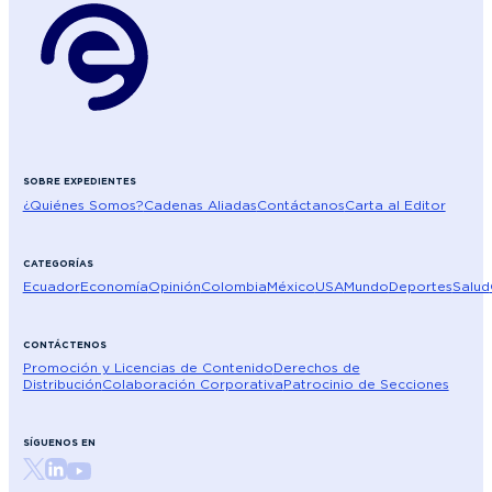
SOBRE EXPEDIENTES
¿Quiénes Somos?
Cadenas Aliadas
Contáctanos
Carta al Editor
CATEGORÍAS
Ecuador
Economía
Opinión
Colombia
México
USA
Mundo
Deportes
Salud
CONTÁCTENOS
Promoción y Licencias de Contenido
Derechos de
Distribución
Colaboración Corporativa
Patrocinio de Secciones
SÍGUENOS EN