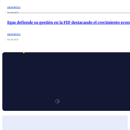
DEPORTES
10:04 ECT
Egas defiende su gestión en la FEF destacando el crecimiento econ
DEPORTES
10:20 ECT