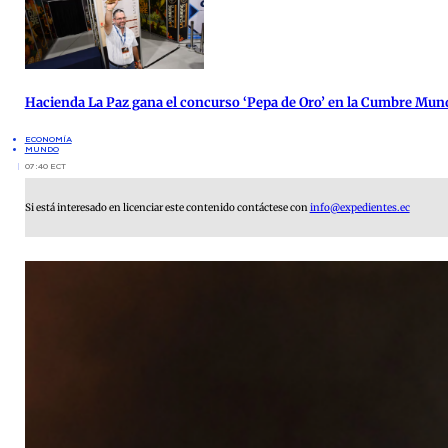
Hacienda La Paz gana el concurso ‘Pepa de Oro’ en la Cumbre Mund
ECONOMÍA
MUNDO
07:40 ECT
Si está interesado en licenciar este contenido contáctese con
info@expedientes.ec