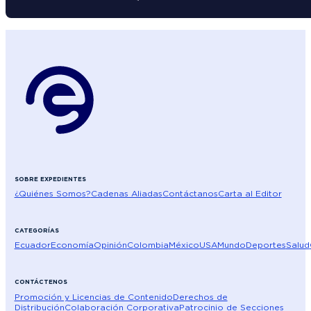
SOBRE EXPEDIENTES
¿Quiénes Somos?
Cadenas Aliadas
Contáctanos
Carta al Editor
CATEGORÍAS
Ecuador
Economía
Opinión
Colombia
México
USA
Mundo
Deportes
Salud
CONTÁCTENOS
Promoción y Licencias de Contenido
Derechos de
Distribución
Colaboración Corporativa
Patrocinio de Secciones