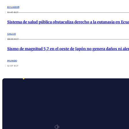
ECUADOR
10:47 ECT
Sistema de salud pública obstaculiza derecho a la eutanasia en Ecua
SALUD
08:00 ECT
Sismo de magnitud 5,7 en el oeste de Japón no genera daños ni ale
MUNDO
12:07 ECT