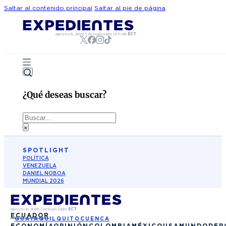
Saltar al contenido principal
Saltar al pie de página
agosto 8, 2026
|
Actualizado
12:11:48
ECT
¿Qué deseas buscar?
Buscar
×
SPOTLIGHT
POLÍTICA
VENEZUELA
DANIEL NOBOA
MUNDIAL 2026
agosto 8, 2026
|
Actualizado
ECT
ECUADOR
GUAYAQUIL
QUITO
CUENCA
ECONOMÍA
OPINIÓN
COLOMBIA
MÉXICO
USA
MUNDO
DEP