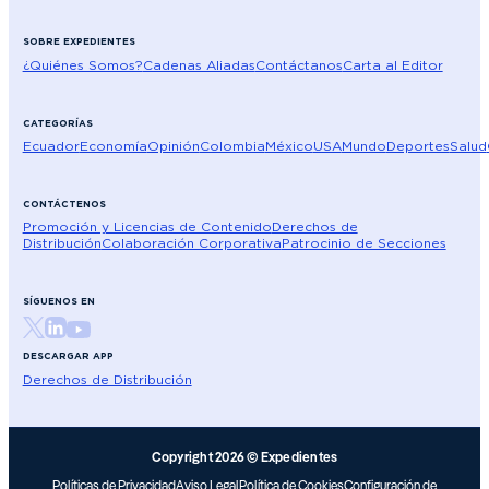
SOBRE EXPEDIENTES
¿Quiénes Somos?
Cadenas Aliadas
Contáctanos
Carta al Editor
CATEGORÍAS
Ecuador
Economía
Opinión
Colombia
México
USA
Mundo
Deportes
Salud
CONTÁCTENOS
Promoción y Licencias de Contenido
Derechos de
Distribución
Colaboración Corporativa
Patrocinio de Secciones
SÍGUENOS EN
DESCARGAR APP
Derechos de Distribución
Copyright 2026 © Expedientes
Políticas de Privacidad
Aviso Legal
Política de Cookies
Configuración de