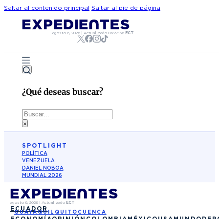
Saltar al contenido principal
Saltar al pie de página
agosto 6, 2026
|
Actualizado
06:27:56
ECT
¿Qué deseas buscar?
Buscar
×
SPOTLIGHT
POLÍTICA
VENEZUELA
DANIEL NOBOA
MUNDIAL 2026
agosto 6, 2026
|
Actualizado
ECT
ECUADOR
GUAYAQUIL
QUITO
CUENCA
ECONOMÍA
OPINIÓN
COLOMBIA
MÉXICO
USA
MUNDO
DEP