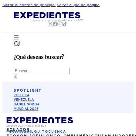
Saltar al contenido principal
Saltar al pie de página
agosto 8, 2026
|
Actualizado
04:31:23
ECT
¿Qué deseas buscar?
Buscar
×
SPOTLIGHT
POLÍTICA
VENEZUELA
DANIEL NOBOA
MUNDIAL 2026
agosto 8, 2026
|
Actualizado
ECT
ECUADOR
GUAYAQUIL
QUITO
CUENCA
ECONOMÍA
OPINIÓN
COLOMBIA
MÉXICO
USA
MUNDO
DEP