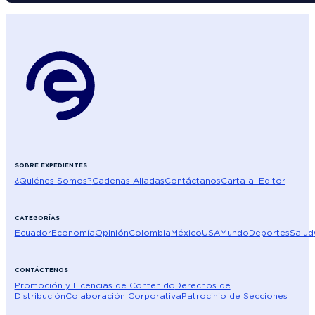
SOBRE EXPEDIENTES
¿Quiénes Somos?
Cadenas Aliadas
Contáctanos
Carta al Editor
CATEGORÍAS
Ecuador
Economía
Opinión
Colombia
México
USA
Mundo
Deportes
Salud
CONTÁCTENOS
Promoción y Licencias de Contenido
Derechos de
Distribución
Colaboración Corporativa
Patrocinio de Secciones