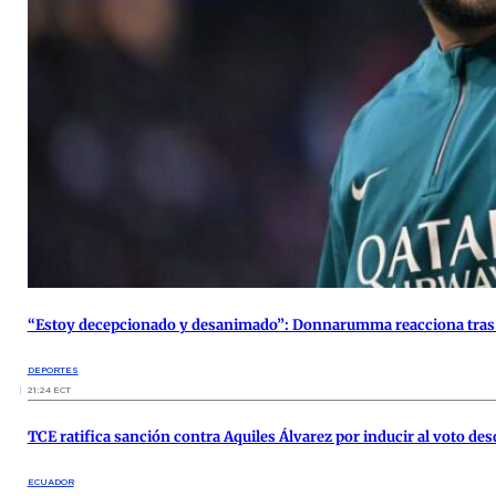
“Estoy decepcionado y desanimado”: Donnarumma reacciona tras 
DEPORTES
21:24 ECT
TCE ratifica sanción contra Aquiles Álvarez por inducir al voto des
ECUADOR