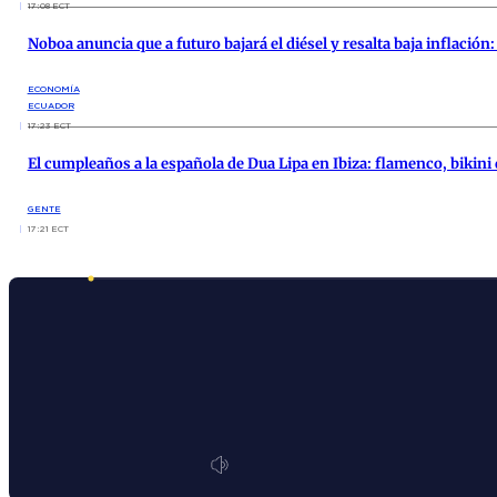
17:08 ECT
Noboa anuncia que a futuro bajará el diésel y resalta baja inflació
ECONOMÍA
ECUADOR
17:23 ECT
El cumpleaños a la española de Dua Lipa en Ibiza: flamenco, bikin
GENTE
17:21 ECT