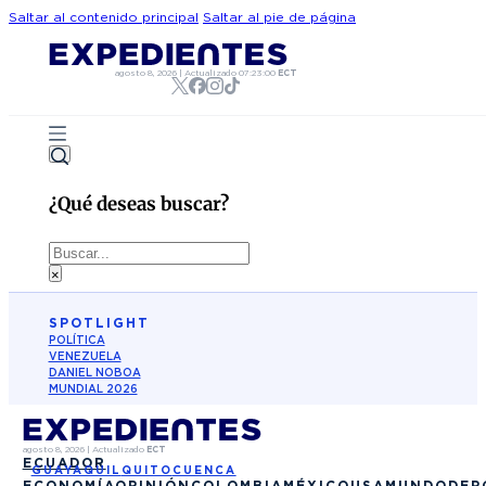
Saltar al contenido principal
Saltar al pie de página
agosto 8, 2026
|
Actualizado
07:23:00
ECT
¿Qué deseas buscar?
Buscar
×
SPOTLIGHT
POLÍTICA
VENEZUELA
DANIEL NOBOA
MUNDIAL 2026
agosto 8, 2026
|
Actualizado
ECT
ECUADOR
GUAYAQUIL
QUITO
CUENCA
ECONOMÍA
OPINIÓN
COLOMBIA
MÉXICO
USA
MUNDO
DEP