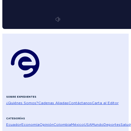
SOBRE EXPEDIENTES
¿Quiénes Somos?
Cadenas Aliadas
Contáctanos
Carta al Editor
CATEGORÍAS
Ecuador
Economía
Opinión
Colombia
México
USA
Mundo
Deportes
Salud