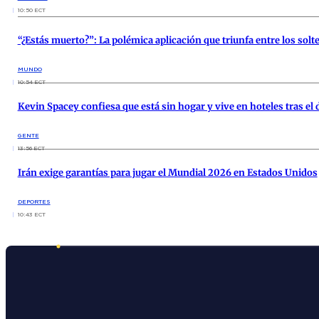
10:50 ECT
“¿Estás muerto?”: La polémica aplicación que triunfa entre los solt
MUNDO
10:54 ECT
Kevin Spacey confiesa que está sin hogar y vive en hoteles tras e
GENTE
13:56 ECT
Irán exige garantías para jugar el Mundial 2026 en Estados Unidos
DEPORTES
10:43 ECT