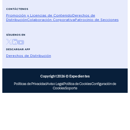
CONTÁCTENOS
Promoción y Licencias de Contenido
Derechos de
Distribución
Colaboración Corporativa
Patrocinio de Secciones
SÍGUENOS EN
DESCARGAR APP
Derechos de Distribución
Copyright 2026 © Expedientes
Políticas de Privacidad
Aviso Legal
Política de Cookies
Configuración de
Cookies
Soporte