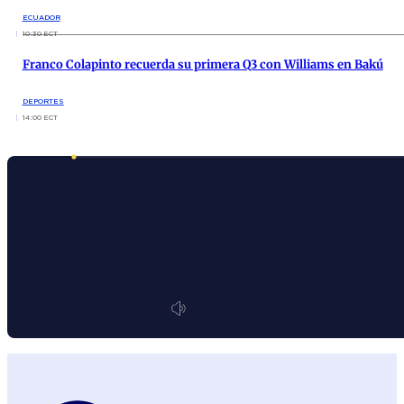
ECUADOR
10:30 ECT
Franco Colapinto recuerda su primera Q3 con Williams en Bakú
DEPORTES
14:00 ECT