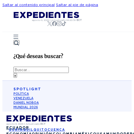
Saltar al contenido principal
Saltar al pie de página
agosto 6, 2026
|
Actualizado
06:20:59
ECT
¿Qué deseas buscar?
Buscar
×
SPOTLIGHT
POLÍTICA
VENEZUELA
DANIEL NOBOA
MUNDIAL 2026
agosto 6, 2026
|
Actualizado
ECT
ECUADOR
GUAYAQUIL
QUITO
CUENCA
ECONOMÍA
OPINIÓN
COLOMBIA
MÉXICO
USA
MUNDO
DEP