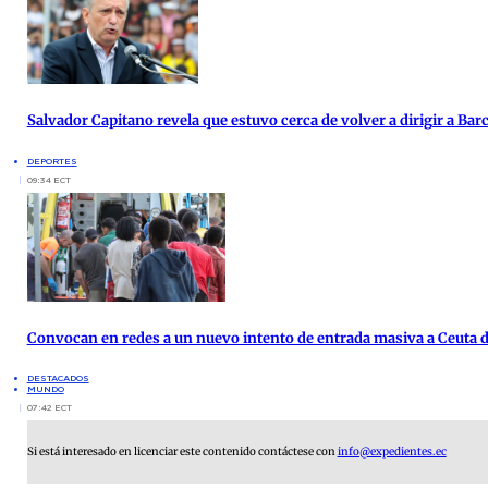
Salvador Capitano revela que estuvo cerca de volver a dirigir a Bar
DEPORTES
09:34 ECT
Convocan en redes a un nuevo intento de entrada masiva a Ceuta d
DESTACADOS
MUNDO
07:42 ECT
Si está interesado en licenciar este contenido contáctese con
info@expedientes.ec