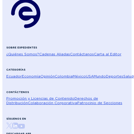
SOBRE EXPEDIENTES
¿Quiénes Somos?
Cadenas Aliadas
Contáctanos
Carta al Editor
CATEGORÍAS
Ecuador
Economía
Opinión
Colombia
México
USA
Mundo
Deportes
Salud
CONTÁCTENOS
Promoción y Licencias de Contenido
Derechos de
Distribución
Colaboración Corporativa
Patrocinio de Secciones
SÍGUENOS EN
DESCARGAR APP