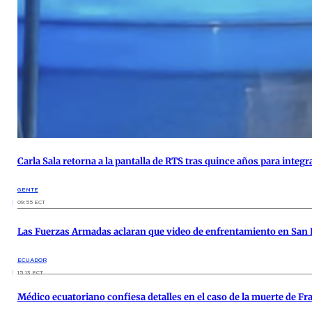
Carla Sala retorna a la pantalla de RTS tras quince años para integr
GENTE
09:55 ECT
Las Fuerzas Armadas aclaran que video de enfrentamiento en San
ECUADOR
15:13 ECT
Médico ecuatoriano confiesa detalles en el caso de la muerte de Fr