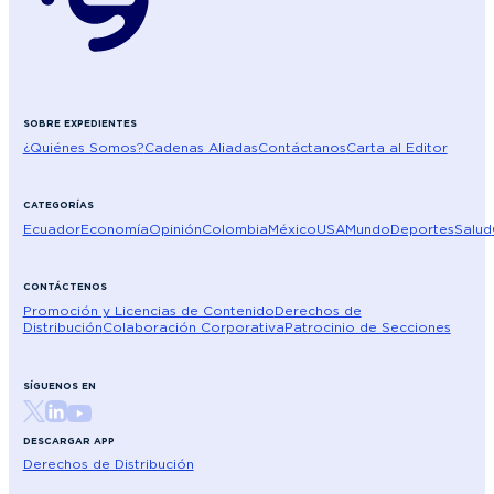
SOBRE EXPEDIENTES
¿Quiénes Somos?
Cadenas Aliadas
Contáctanos
Carta al Editor
CATEGORÍAS
Ecuador
Economía
Opinión
Colombia
México
USA
Mundo
Deportes
Salud
CONTÁCTENOS
Promoción y Licencias de Contenido
Derechos de
Distribución
Colaboración Corporativa
Patrocinio de Secciones
SÍGUENOS EN
DESCARGAR APP
Derechos de Distribución