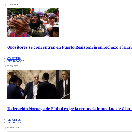
11:44 ECT
Opositores se concentran en Puerto Resistencia en rechazo a la inv
COLOMBIA
DESTACADOS
11:39 ECT
Federación Noruega de Fútbol exige la renuncia inmediata de Giann
DEPORTES
DESTACADOS
09:52 ECT