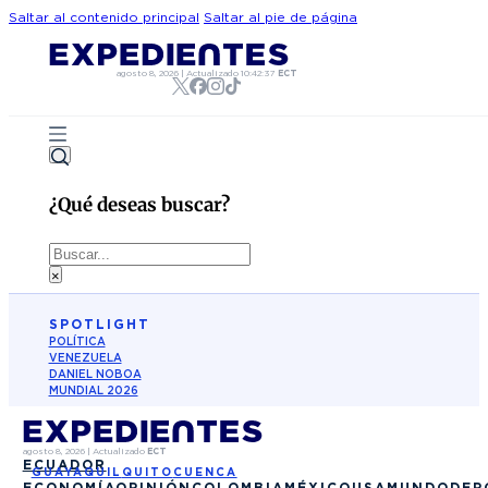
Saltar al contenido principal
Saltar al pie de página
agosto 8, 2026
|
Actualizado
10:42:37
ECT
¿Qué deseas buscar?
Buscar
×
SPOTLIGHT
POLÍTICA
VENEZUELA
DANIEL NOBOA
MUNDIAL 2026
agosto 8, 2026
|
Actualizado
ECT
ECUADOR
GUAYAQUIL
QUITO
CUENCA
ECONOMÍA
OPINIÓN
COLOMBIA
MÉXICO
USA
MUNDO
DEP