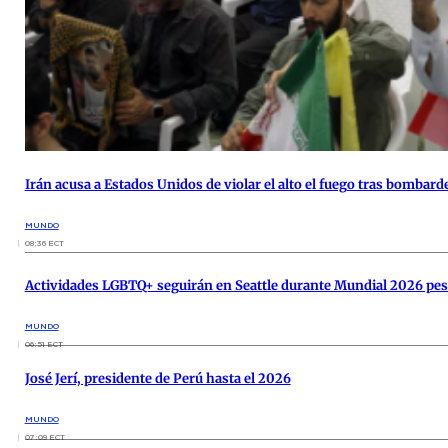
Irán acusa a Estados Unidos de violar el alto el fuego tras bomba
MUNDO
08:36 ECT
Actividades LGBTQ+ seguirán en Seattle durante Mundial 2026 pese
MUNDO
06:51 ECT
José Jerí, presidente de Perú hasta el 2026
MUNDO
07:09 ECT