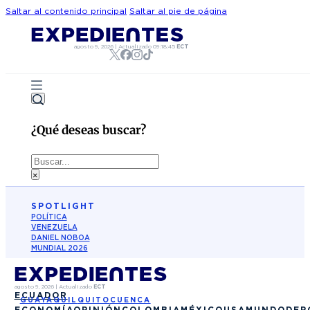
Saltar al contenido principal
Saltar al pie de página
agosto 9, 2026
|
Actualizado
09:18:45
ECT
¿Qué deseas buscar?
Buscar
×
SPOTLIGHT
POLÍTICA
VENEZUELA
DANIEL NOBOA
MUNDIAL 2026
agosto 9, 2026
|
Actualizado
ECT
ECUADOR
GUAYAQUIL
QUITO
CUENCA
ECONOMÍA
OPINIÓN
COLOMBIA
MÉXICO
USA
MUNDO
DEP