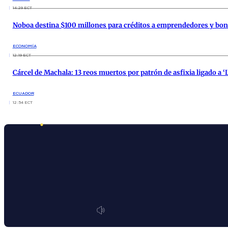
14:29 ECT
Noboa destina $100 millones para créditos a emprendedores y bo
ECONOMÍA
12:19 ECT
Cárcel de Machala: 13 reos muertos por patrón de asfixia ligado a ‘
ECUADOR
12:54 ECT