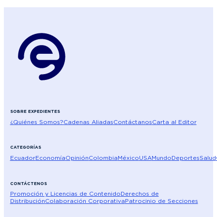
SOBRE EXPEDIENTES
¿Quiénes Somos?
Cadenas Aliadas
Contáctanos
Carta al Editor
CATEGORÍAS
Ecuador
Economía
Opinión
Colombia
México
USA
Mundo
Deportes
Salud
CONTÁCTENOS
Promoción y Licencias de Contenido
Derechos de
Distribución
Colaboración Corporativa
Patrocinio de Secciones