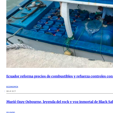
Ecuador reforma precios de combustibles y refuerza controles co
ECONOMÍA
08:41 ECT
Murió Ozzy Osbourne, leyenda del rock y voz inmortal de Black Sab
MUNDO