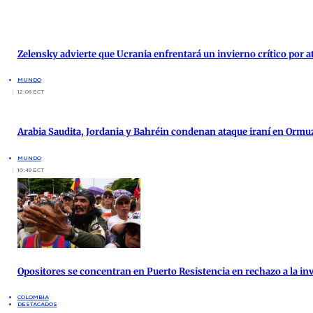
Zelensky advierte que Ucrania enfrentará un invierno crítico por 
MUNDO
12:06 ECT
Arabia Saudita, Jordania y Bahréin condenan ataque iraní en Ormu
MUNDO
10:49 ECT
Opositores se concentran en Puerto Resistencia en rechazo a la inv
COLOMBIA
DESTACADOS