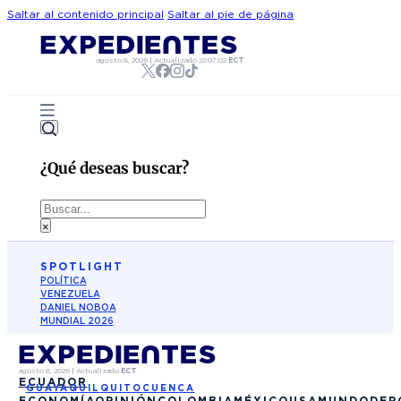
Saltar al contenido principal
Saltar al pie de página
agosto 8, 2026
|
Actualizado
22:07:02
ECT
¿Qué deseas buscar?
Buscar
×
SPOTLIGHT
POLÍTICA
VENEZUELA
DANIEL NOBOA
MUNDIAL 2026
agosto 8, 2026
|
Actualizado
ECT
ECUADOR
GUAYAQUIL
QUITO
CUENCA
ECONOMÍA
OPINIÓN
COLOMBIA
MÉXICO
USA
MUNDO
DEP