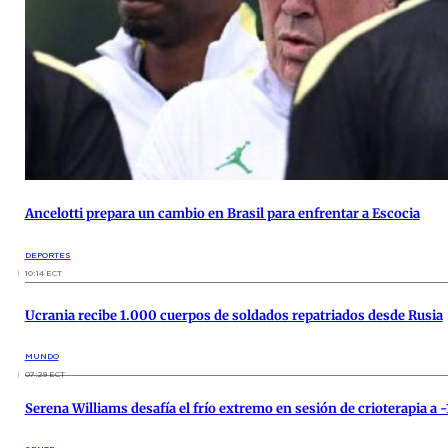
Ancelotti prepara un cambio en Brasil para enfrentar a Escocia
DEPORTES
10:14 ECT
Ucrania recibe 1.000 cuerpos de soldados repatriados desde Rusia
MUNDO
07:29 ECT
Serena Williams desafía el frío extremo en sesión de crioterapia a 