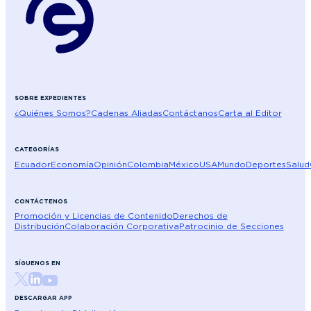
SOBRE EXPEDIENTES
¿Quiénes Somos?
Cadenas Aliadas
Contáctanos
Carta al Editor
CATEGORÍAS
Ecuador
Economía
Opinión
Colombia
México
USA
Mundo
Deportes
Salud
CONTÁCTENOS
Promoción y Licencias de Contenido
Derechos de
Distribución
Colaboración Corporativa
Patrocinio de Secciones
SÍGUENOS EN
DESCARGAR APP