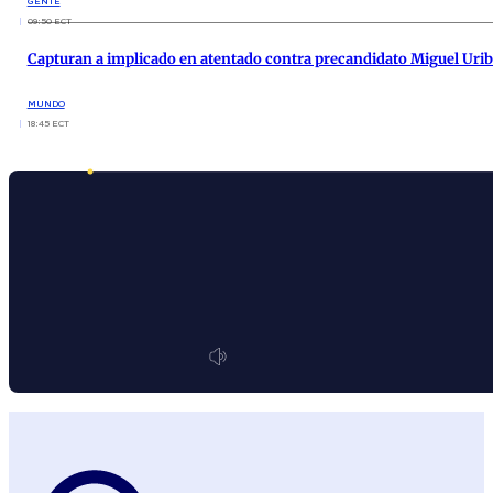
GENTE
09:50 ECT
Capturan a implicado en atentado contra precandidato Miguel Uri
MUNDO
18:45 ECT