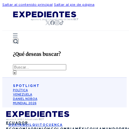
Saltar al contenido principal
Saltar al pie de página
agosto 6, 2026
|
Actualizado
23:56:18
ECT
¿Qué deseas buscar?
Buscar
×
SPOTLIGHT
POLÍTICA
VENEZUELA
DANIEL NOBOA
MUNDIAL 2026
agosto 6, 2026
|
Actualizado
ECT
ECUADOR
GUAYAQUIL
QUITO
CUENCA
ECONOMÍA
OPINIÓN
COLOMBIA
MÉXICO
USA
MUNDO
DEP