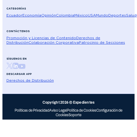
CATEGORÍAS
Ecuador
Economía
Opinión
Colombia
México
USA
Mundo
Deportes
Salud
CONTÁCTENOS
Promoción y Licencias de Contenido
Derechos de
Distribución
Colaboración Corporativa
Patrocinio de Secciones
SÍGUENOS EN
DESCARGAR APP
Derechos de Distribución
Copyright 2026 © Expedientes
Políticas de Privacidad
Aviso Legal
Política de Cookies
Configuración de
Cookies
Soporte