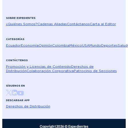
SOBRE EXPEDIENTES
¿Quiénes Somos?
Cadenas Aliadas
Contáctanos
Carta al Editor
CATEGORÍAS
Ecuador
Economía
Opinión
Colombia
México
USA
Mundo
Deportes
Salud
CONTÁCTENOS
Promoción y Licencias de Contenido
Derechos de
Distribución
Colaboración Corporativa
Patrocinio de Secciones
SÍGUENOS EN
DESCARGAR APP
Derechos de Distribución
Copyright 2026 © Expedientes