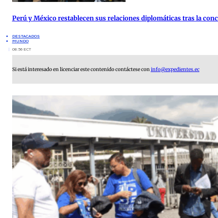
Perú y México restablecen sus relaciones diplomáticas tras la co
DESTACADOS
MUNDO
08:56 ECT
Si está interesado en licenciar este contenido contáctese con
info@expedientes.ec