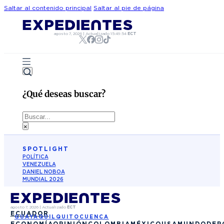
Saltar al contenido principal
Saltar al pie de página
agosto 7, 2026
|
Actualizado
15:49:54
ECT
¿Qué deseas buscar?
Buscar
×
SPOTLIGHT
POLÍTICA
VENEZUELA
DANIEL NOBOA
MUNDIAL 2026
agosto 7, 2026
|
Actualizado
ECT
ECUADOR
GUAYAQUIL
QUITO
CUENCA
ECONOMÍA
OPINIÓN
COLOMBIA
MÉXICO
USA
MUNDO
DEP