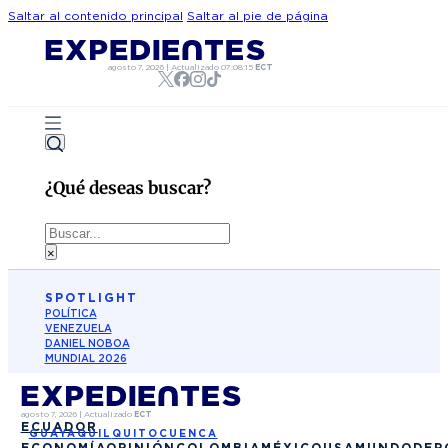
Saltar al contenido principal
Saltar al pie de página
agosto 7, 2026
|
Actualizado
07:08:15
ECT
¿Qué deseas buscar?
Buscar
×
SPOTLIGHT
POLÍTICA
VENEZUELA
DANIEL NOBOA
MUNDIAL 2026
agosto 7, 2026
|
Actualizado
ECT
ECUADOR
GUAYAQUIL
QUITO
CUENCA
ECONOMÍA
OPINIÓN
COLOMBIA
MÉXICO
USA
MUNDO
DEP