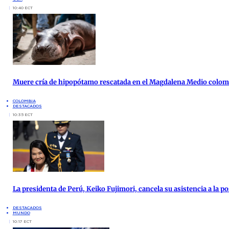
10:40 ECT
Muere cría de hipopótamo rescatada en el Magdalena Medio colo
COLOMBIA
DESTACADOS
10:35 ECT
La presidenta de Perú, Keiko Fujimori, cancela su asistencia a la po
DESTACADOS
MUNDO
10:17 ECT