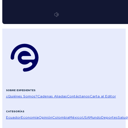
SOBRE EXPEDIENTES
¿Quiénes Somos?
Cadenas Aliadas
Contáctanos
Carta al Editor
CATEGORÍAS
Ecuador
Economía
Opinión
Colombia
México
USA
Mundo
Deportes
Salud