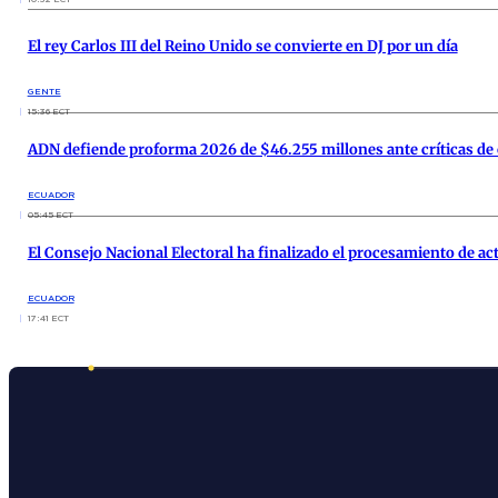
El rey Carlos III del Reino Unido se convierte en DJ por un día
GENTE
15:36 ECT
ADN defiende proforma 2026 de $46.255 millones ante críticas de
ECUADOR
05:45 ECT
El Consejo Nacional Electoral ha finalizado el procesamiento de acta
ECUADOR
17:41 ECT