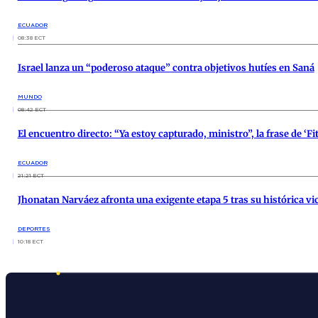
ECUADOR
08:38 ECT
Israel lanza un “poderoso ataque” contra objetivos hutíes en Saná
MUNDO
08:42 ECT
El encuentro directo: “Ya estoy capturado, ministro”, la frase de ‘F
ECUADOR
21:21 ECT
Jhonatan Narváez afronta una exigente etapa 5 tras su histórica vi
DEPORTES
10:18 ECT