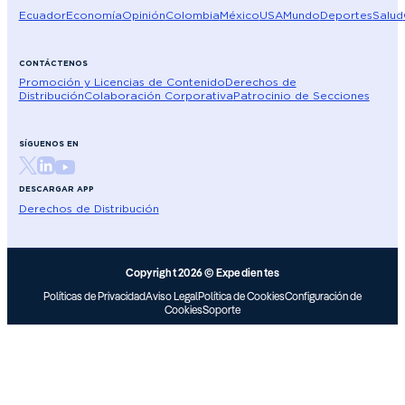
Ecuador
Economía
Opinión
Colombia
México
USA
Mundo
Deportes
Salud
CONTÁCTENOS
Promoción y Licencias de Contenido
Derechos de
Distribución
Colaboración Corporativa
Patrocinio de Secciones
SÍGUENOS EN
DESCARGAR APP
Derechos de Distribución
Copyright 2026 © Expedientes
Políticas de Privacidad
Aviso Legal
Política de Cookies
Configuración de
Cookies
Soporte