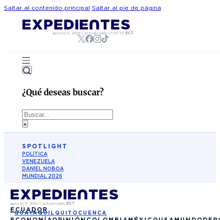
Saltar al contenido principal
Saltar al pie de página
agosto 9, 2026
|
Actualizado
17:07:32
ECT
¿Qué deseas buscar?
Buscar
×
SPOTLIGHT
POLÍTICA
VENEZUELA
DANIEL NOBOA
MUNDIAL 2026
agosto 9, 2026
|
Actualizado
ECT
ECUADOR
GUAYAQUIL
QUITO
CUENCA
ECONOMÍA
OPINIÓN
COLOMBIA
MÉXICO
USA
MUNDO
DEP