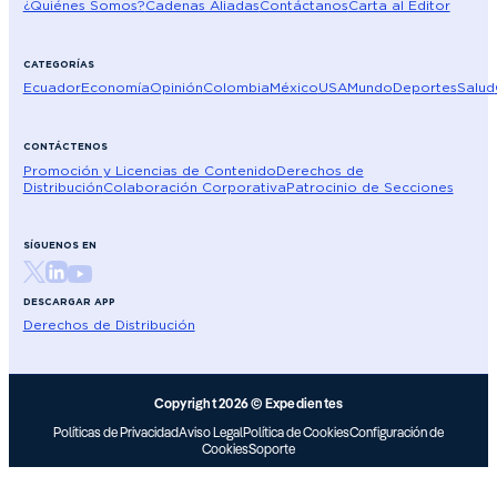
¿Quiénes Somos?
Cadenas Aliadas
Contáctanos
Carta al Editor
CATEGORÍAS
Ecuador
Economía
Opinión
Colombia
México
USA
Mundo
Deportes
Salud
CONTÁCTENOS
Promoción y Licencias de Contenido
Derechos de
Distribución
Colaboración Corporativa
Patrocinio de Secciones
SÍGUENOS EN
DESCARGAR APP
Derechos de Distribución
Copyright 2026 © Expedientes
Políticas de Privacidad
Aviso Legal
Política de Cookies
Configuración de
Cookies
Soporte