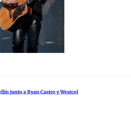
llín junto a Ryan Castro y Westcol