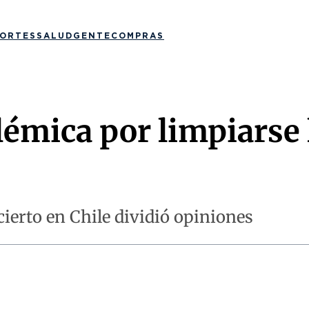
ORTES
SALUD
GENTE
COMPRAS
lémica por limpiarse
cierto en Chile dividió opiniones