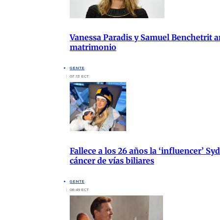
Vanessa Paradis y Samuel Benchetrit an
matrimonio
GENTE
07:13 ECT
Fallece a los 26 años la ‘influencer’ Sy
cáncer de vías biliares
GENTE
06:49 ECT