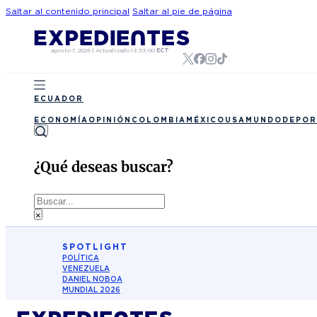
Saltar al contenido principal
Saltar al pie de página
agosto 7, 2026
|
Actualizado
13:53:00
ECT
ECUADOR
ECONOMÍA
OPINIÓN
COLOMBIA
MÉXICO
USA
MUNDO
DEPOR
¿Qué deseas buscar?
Buscar
×
SPOTLIGHT
POLÍTICA
VENEZUELA
DANIEL NOBOA
MUNDIAL 2026