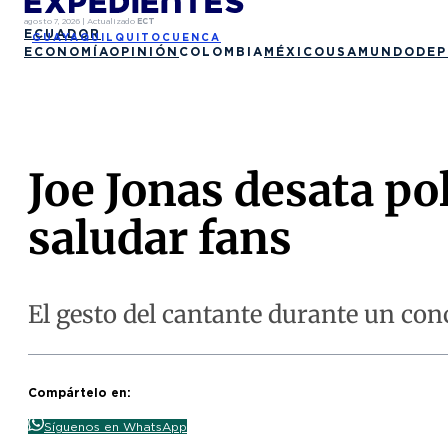
agosto 7, 2026
|
Actualizado
ECT
ECUADOR
GUAYAQUIL
QUITO
CUENCA
ECONOMÍA
OPINIÓN
COLOMBIA
MÉXICO
USA
MUNDO
DEP
Joe Jonas desata po
saludar fans
El gesto del cantante durante un con
Compártelo en:
Síguenos en WhatsApp