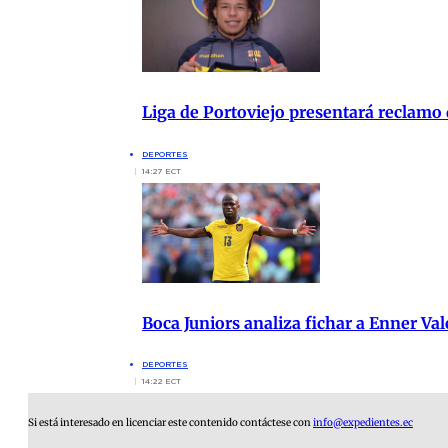
Liga de Portoviejo presentará reclamo
DEPORTES
14:27 ECT
Boca Juniors analiza fichar a Enner Va
DEPORTES
14:22 ECT
Si está interesado en licenciar este contenido contáctese con
info@expedientes.ec