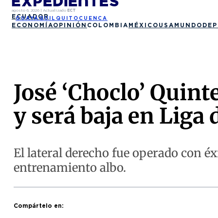
agosto 6, 2026
|
Actualizado
ECT
ECUADOR
GUAYAQUIL
QUITO
CUENCA
ECONOMÍA
OPINIÓN
COLOMBIA
MÉXICO
USA
MUNDO
DEP
José ‘Choclo’ Quinte
y será baja en Liga 
El lateral derecho fue operado con éx
entrenamiento albo.
Compártelo en: