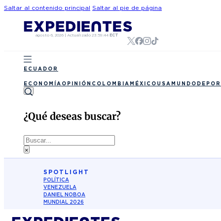
Saltar al contenido principal
Saltar al pie de página
agosto 6, 2026
|
Actualizado
23:59:44
ECT
ECUADOR
ECONOMÍA
OPINIÓN
COLOMBIA
MÉXICO
USA
MUNDO
DEPOR
¿Qué deseas buscar?
Buscar
×
SPOTLIGHT
POLÍTICA
VENEZUELA
DANIEL NOBOA
MUNDIAL 2026