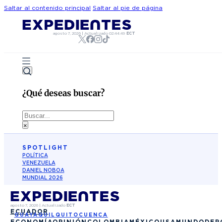
Saltar al contenido principal
Saltar al pie de página
agosto 7, 2026
|
Actualizado
02:44:49
ECT
¿Qué deseas buscar?
Buscar
×
SPOTLIGHT
POLÍTICA
VENEZUELA
DANIEL NOBOA
MUNDIAL 2026
agosto 7, 2026
|
Actualizado
ECT
ECUADOR
GUAYAQUIL
QUITO
CUENCA
ECONOMÍA
OPINIÓN
COLOMBIA
MÉXICO
USA
MUNDO
DEP