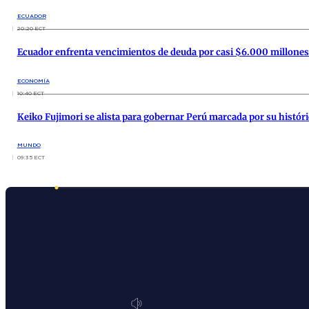
ECUADOR
20:20 ECT
Ecuador enfrenta vencimientos de deuda por casi $6.000 millone
ECONOMÍA
10:40 ECT
Keiko Fujimori se alista para gobernar Perú marcada por su histór
MUNDO
09:35 ECT