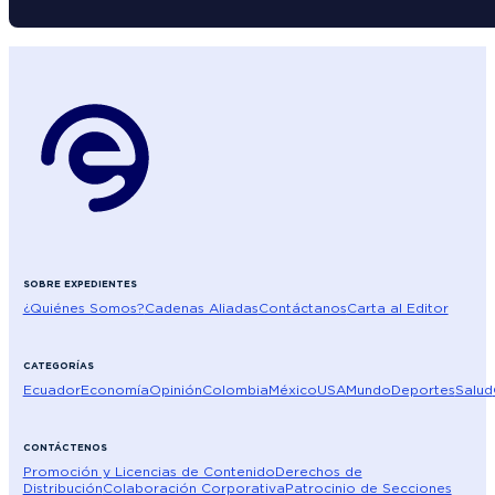
SOBRE EXPEDIENTES
¿Quiénes Somos?
Cadenas Aliadas
Contáctanos
Carta al Editor
CATEGORÍAS
Ecuador
Economía
Opinión
Colombia
México
USA
Mundo
Deportes
Salud
CONTÁCTENOS
Promoción y Licencias de Contenido
Derechos de
Distribución
Colaboración Corporativa
Patrocinio de Secciones