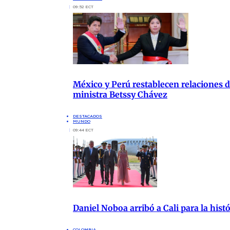
09:52 ECT
México y Perú restablecen relaciones di
ministra Betssy Chávez
DESTACADOS
MUNDO
09:44 ECT
Daniel Noboa arribó a Cali para la hist
COLOMBIA