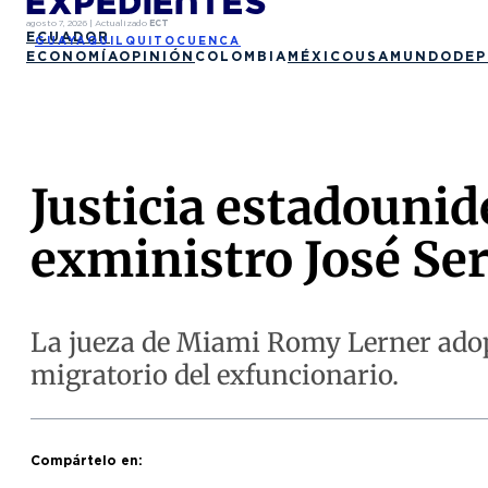
agosto 7, 2026
|
Actualizado
ECT
ECUADOR
GUAYAQUIL
QUITO
CUENCA
ECONOMÍA
OPINIÓN
COLOMBIA
MÉXICO
USA
MUNDO
DEP
Justicia estadounid
exministro José Se
La jueza de Miami Romy Lerner adopt
migratorio del exfuncionario.
Compártelo en: