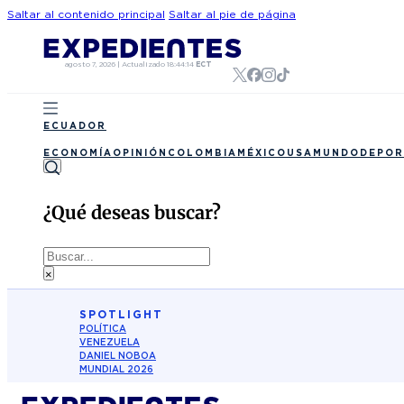
Saltar al contenido principal
Saltar al pie de página
agosto 7, 2026
|
Actualizado
18:44:14
ECT
ECUADOR
ECONOMÍA
OPINIÓN
COLOMBIA
MÉXICO
USA
MUNDO
DEPOR
¿Qué deseas buscar?
Buscar
×
SPOTLIGHT
POLÍTICA
VENEZUELA
DANIEL NOBOA
MUNDIAL 2026