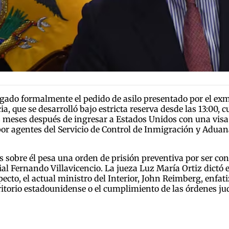
o formalmente el pedido de asilo presentado por el exminis
a, que se desarrolló bajo estricta reserva desde las 13:00, c
 meses después de ingresar a Estados Unidos con una visa d
r agentes del Servicio de Control de Inmigración y Aduanas
es sobre él pesa una orden de prisión preventiva por ser co
ial Fernando Villavicencio. La jueza Luz María Ortiz dictó
pecto, el actual ministro del Interior, John Reimberg, enfat
rritorio estadounidense o el cumplimiento de las órdenes jud