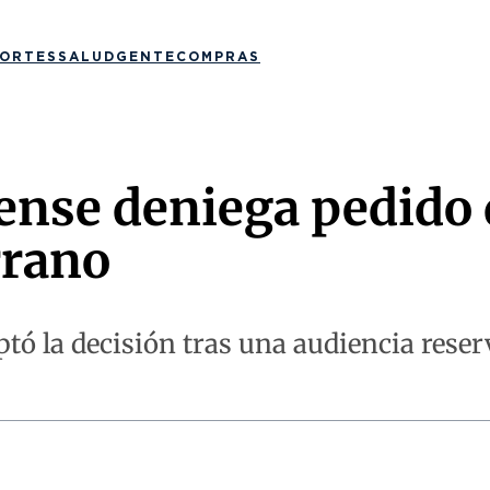
ORTES
SALUD
GENTE
COMPRAS
ense deniega pedido d
rrano
ó la decisión tras una audiencia reser