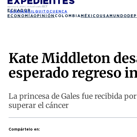
agosto 6, 2026
|
Actualizado
ECT
ECUADOR
GUAYAQUIL
QUITO
CUENCA
ECONOMÍA
OPINIÓN
COLOMBIA
MÉXICO
USA
MUNDO
DEP
Kate Middleton desa
esperado regreso i
La princesa de Gales fue recibida por
superar el cáncer
Compártelo en: