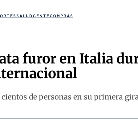
ORTES
SALUD
GENTE
COMPRAS
ta furor en Italia du
nternacional
 cientos de personas en su primera gira o