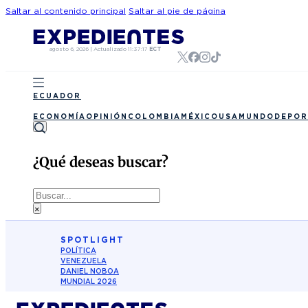
Saltar al contenido principal
Saltar al pie de página
agosto 6, 2026
|
Actualizado
11:37:17
ECT
ECUADOR
ECONOMÍA
OPINIÓN
COLOMBIA
MÉXICO
USA
MUNDO
DEPOR
¿Qué deseas buscar?
Buscar
×
SPOTLIGHT
POLÍTICA
VENEZUELA
DANIEL NOBOA
MUNDIAL 2026